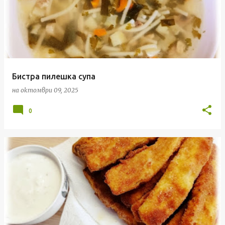
Бистра пилешка супа
на
октомври 09, 2025
0