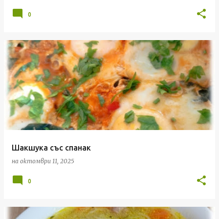
и
0
Шакшука със спанак
на
октомври 11, 2025
0