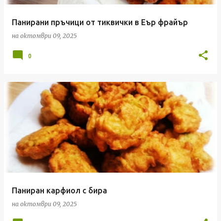
Панирани пръчици от тиквички в Еър фрайър
на
октомври 09, 2025
0
Паниран карфиол с бира
на
октомври 09, 2025