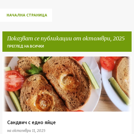
НАЧАЛНА СТРАНИЦА
Показват се публикации от октомври, 2025
ПРЕГЛЕД НА ВСИЧКИ
П
у
б
л
и
к
а
Сандвич с едно яйце
ц
на
октомври 11, 2025
и