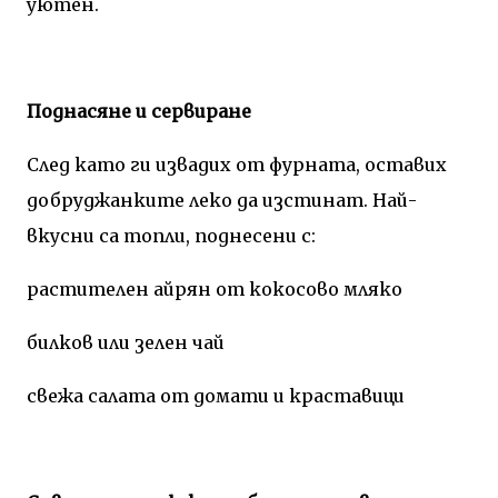
уютен.
Поднасяне и сервиране
След като ги извадих от фурната, оставих
добруджанките леко да изстинат. Най-
вкусни са топли, поднесени с:
растителен айрян от кокосово мляко
билков или зелен чай
свежа салата от домати и краставици