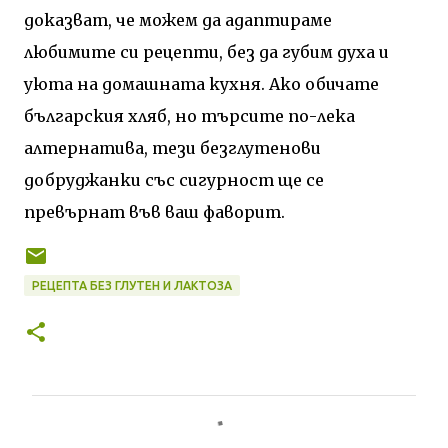
доказват, че можем да адаптираме
любимите си рецепти, без да губим духа и
уюта на домашната кухня. Ако обичате
българския хляб, но търсите по-лека
алтернатива, тези безглутенови
добруджанки със сигурност ще се
превърнат във ваш фаворит.
РЕЦЕПТА БЕЗ ГЛУТЕН И ЛАКТОЗА
К