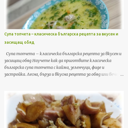
Супа топчета – класическа българска рецепта за вкусен и
засищащ обяд
Супа топчета – класическа българска рецепта за вкусен и
засищащ обяд Научете как да приготвите класическа
българска супа топчета с кайма, зеленчуци, фиде и
застройка. Лесна, бърза и вкусна рецепта за обяд или вечеря,
с подробни стъпки и съвети. Ако търсите рецепта, която
да съчетае уют, домашен вкус и бързина, супата топчета е
точно това, от което имате нужда. Това е една от най-
обичаните класически български рецепти – лесна за
приготвяне, икономична и засищаща. В тази публикация ще
споделя моя личен метод за приготвяне на перфектната
супа топчета у дома, включително съвети, трикове и