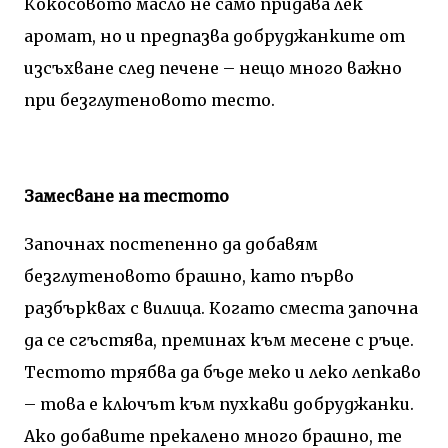
Кокосовото масло не само придава лек
аромат, но и предпазва добруджанките от
изсъхване след печене – нещо много важно
при безглутеновото тесто.
Замесване на тестото
Започнах постепенно да добавям
безглутеновото брашно, като първо
разбърквах с вилица. Когато сместа започна
да се сгъстява, преминах към месене с ръце.
Тестото трябва да бъде меко и леко лепкаво
– това е ключът към пухкави добруджанки.
Ако добавите прекалено много брашно, те