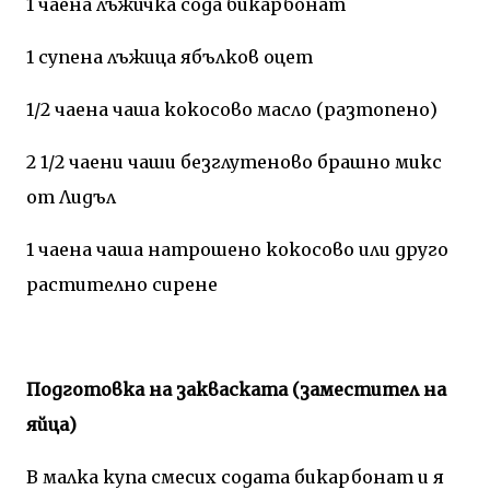
1 чаена лъжичка сода бикарбонат
1 супена лъжица ябълков оцет
1/2 чаена чаша кокосово масло (разтопено)
2 1/2 чаени чаши безглутеново брашно микс
от Лидъл
1 чаена чаша натрошено кокосово или друго
растително сирене
Подготовка на закваската (заместител на
яйца)
В малка купа смесих содата бикарбонат и я