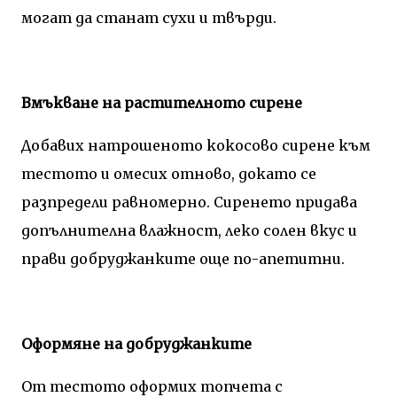
могат да станат сухи и твърди.
Вмъкване на растителното сирене
Добавих натрошеното кокосово сирене към
тестото и омесих отново, докато се
разпредели равномерно. Сиренето придава
допълнителна влажност, леко солен вкус и
прави добруджанките още по-апетитни.
Оформяне на добруджанките
От тестото оформих топчета с