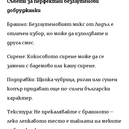
Съвети за перфектни безглутенови
добруджанки
Брашно: Безглутеновият микс от Лидъл е
отличен избор, но може да използвате и
друга смес.
Сирене: Кокосовото сирене може да се
замени с бадемово или кашу сирене.
Подправки: Щипка чубрица, риган или сушен
копър придават още по-силен български
характер.
Текстура: Не прекалявайте с брашното –
леко лепкавото тесто е тайната на меките