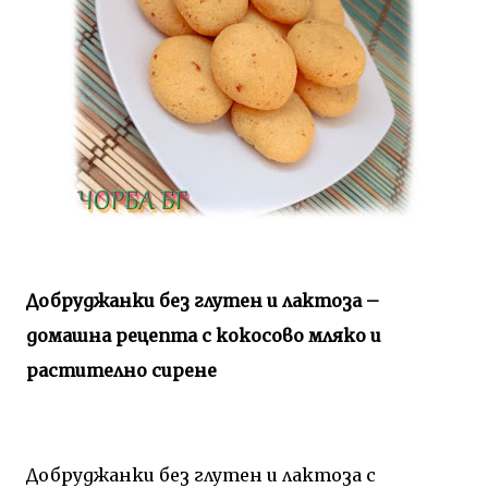
Добруджанки без глутен и лактоза –
домашна рецепта с кокосово мляко и
растително сирене
Добруджанки без глутен и лактоза с