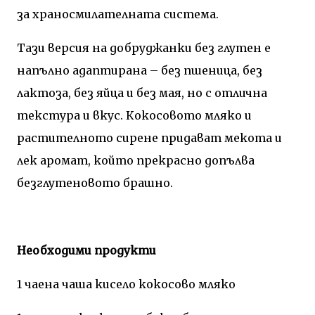
за храносмилателната система.
Тази версия на добруджанки без глутен е
напълно адаптирана – без пшеница, без
лактоза, без яйца и без мая, но с отлична
текстура и вкус. Кокосовото мляко и
растителното сирене придават мекота и
лек аромат, който прекрасно допълва
безглутеновото брашно.
Необходими продукти
1 чаена чаша кисело кокосово мляко