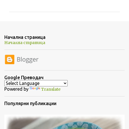
о
м
е
н
т
Начална страница
а
Начална страница
р
и
Google Преводач
Powered by
Translate
Популярни публикации