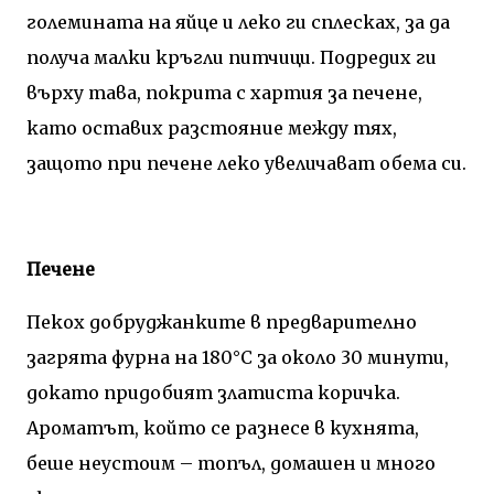
големината на яйце и леко ги сплесках, за да
получа малки кръгли питчици. Подредих ги
върху тава, покрита с хартия за печене,
като оставих разстояние между тях,
защото при печене леко увеличават обема си.
Печене
Пекох добруджанките в предварително
загрята фурна на 180°C за около 30 минути,
докато придобият златиста коричка.
Ароматът, който се разнесе в кухнята,
беше неустоим – топъл, домашен и много