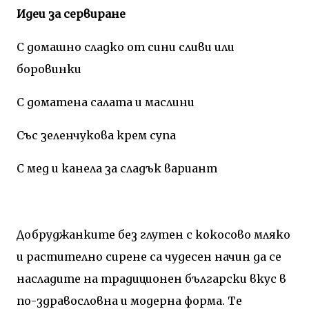
Идеи за сервиране
С домашно сладко от сини сливи или
боровинки
С доматена салата и маслини
Със зеленчукова крем супа
С мед и канела за сладък вариант
Добруджанките без глутен с кокосово мляко
и растително сирене са чудесен начин да се
насладите на традиционен български вкус в
по-здравословна и модерна форма. Те