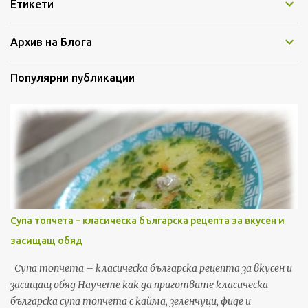
Етикети
приготвите нещо вкусно без много усилия. Готови са само
за 10 минути във фурната, а ароматът, който се разнася, е
Архив на Блога
повече от изкушаващ. Защо обичам принцеси с кайма
Обичам тази рецепта, защото е: изключително лесна
Популярни публикации
приготвя се с малко продукти...
Супа топчета – класическа българска рецепта за вкусен и
засищащ обяд
Супа топчета – класическа българска рецепта за вкусен и
засищащ обяд Научете как да приготвите класическа
българска супа топчета с кайма, зеленчуци, фиде и