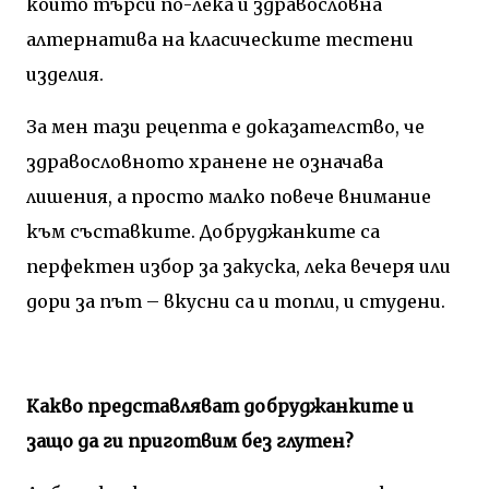
който търси по-лека и здравословна
алтернатива на класическите тестени
изделия.
За мен тази рецепта е доказателство, че
здравословното хранене не означава
лишения, а просто малко повече внимание
към съставките. Добруджанките са
перфектен избор за закуска, лека вечеря или
дори за път – вкусни са и топли, и студени.
Какво представляват добруджанките и
защо да ги приготвим без глутен?