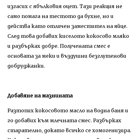
изгасих с ябълковия оцет. Тази реакция не
само помага на тестото да бухне, но и
действа като отличен заместител на яйце.
След това добавих киселото кокосово мляко
и разбърках добре. Получената смес е
основата за меки и въздушни безглутенови
добруджанки.
Добавяне на мазнината
Разтопих кокосовото масло на водна баня и
го добавих към млечната смес. Разбърках
старателно, докато всичко се хомогенизира.