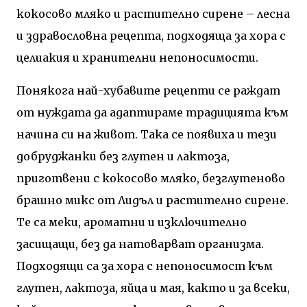
кокосово мляко и растително сирене – лесна
и здравословна рецепта, подходяща за хора с
целиакия и хранителни непоносимости.
Понякога най-хубавите рецепти се раждат
от нуждата да адаптираме традицията към
начина си на живот. Така се появиха и тези
добруджанки без глутен и лактоза,
приготвени с кокосово мляко, безглутеново
брашно микс от Лидъл и растително сирене.
Те са меки, ароматни и изключително
засищащи, без да натоварват организма.
Подходящи са за хора с непоносимост към
глутен, лактоза, яйца и мая, както и за всеки,