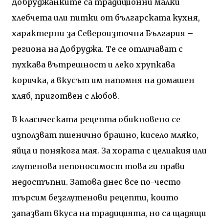
Добруджанките са традиционни малки
хлебчета или питки от българската кухня,
характерни за Североизточна България –
региона на Добруджа. Те се отличават с
пухкава вътрешност и леко хрупкава
коричка, а вкусът им напомня на домашен
хляб, приготвен с любов.
В класическата рецепта обикновено се
използват пшенично брашно, кисело мляко,
яйца и понякога мая. За хората с целиакия или
глутенова непоносимост това ги прави
недостъпни. Затова днес все по-често
търсим безглутенови рецепти, които
запазват вкуса на традицията, но са щадящи