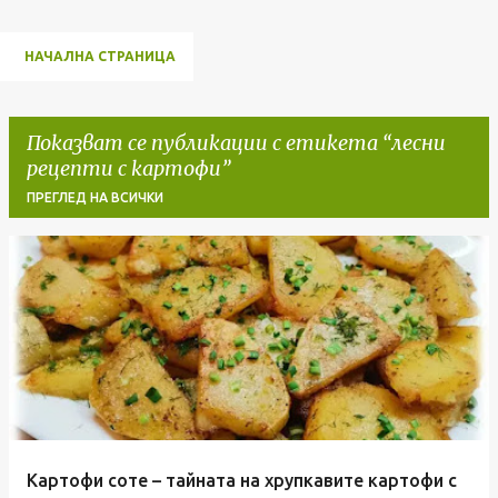
НАЧАЛНА СТРАНИЦА
Показват се публикации с етикета
лесни
рецепти с картофи
ПРЕГЛЕД НА ВСИЧКИ
П
у
б
л
и
к
а
Картофи соте – тайната на хрупкавите картофи с
ц