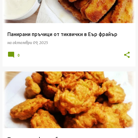
Панирани пръчици от тиквички в Еър фрайър
на
октомври 09, 2025
0