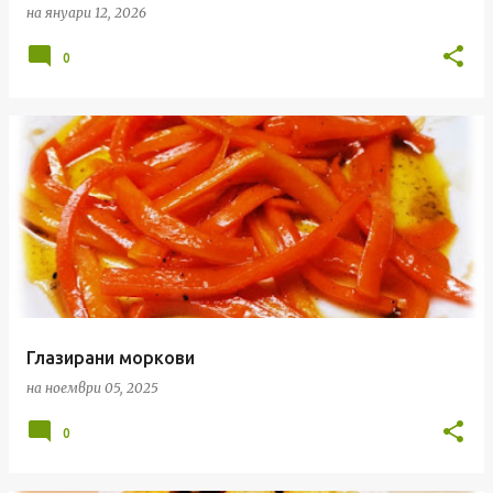
на
януари 12, 2026
и
и
0
Глазирани моркови
на
ноември 05, 2025
0