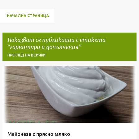
НАЧАЛНА СТРАНИЦА
Показват се публикации с етикета
гарнитури и допълнения
ПРЕГЛЕД НА ВСИЧКИ
П
у
б
л
и
к
а
Майонеза с прясно мляко
ц