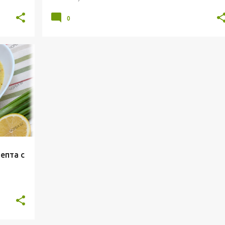
0
ОРБИ
епта с