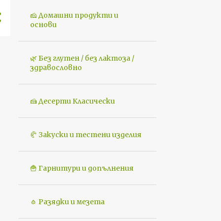
🧀 Домашни продукти и
основи
🌿 Без глутен / без лактоза /
здравословно
🍰 Десерти Класически
🥐 Закуски и тестени изделия
🍟 Гарнитури и допълнения
🧄 Разядки и мезета