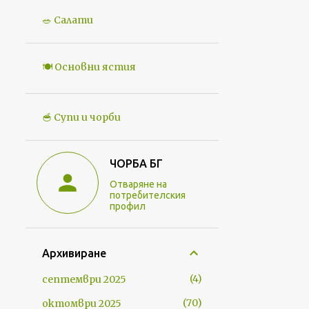
🥗 Салати
🍽️ Основни ястия
🥣 Супи и чорби
ЧОРБА БГ
Отваряне на
потребителския
профил
Архивиране
4
септември 2025
70
октомври 2025