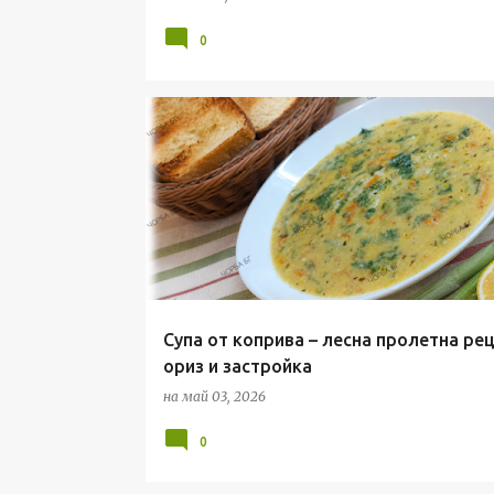
и
0
ПРОЛЕТНА СУПА
СУПА ОТ КОПРИВА
СУПИ И Ч
Супа от коприва – лесна пролетна рец
ориз и застройка
на
май 03, 2026
0