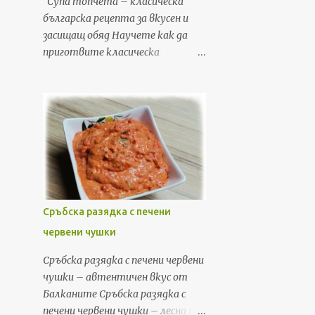
Супа топчета – класическа
българска рецепта за вкусен и
засищащ обяд Научете как да
приготвите класическа
българска супа топчета с кайма,
зеленчуци, фиде и застройка.
Лесна, бърза и вкусна рецепта за
обяд или вечеря, с подробни
стъпки и съвети. Ако търсите
рецепта, която да съчетае уют,
домашен вкус и бързина, супата
топчета е точно това, от
което имате нужда. Това е една
Сръбска разядка с печени
от най-обичаните класически
червени чушки
български рецепти – лесна за
приготвяне, икономична и
Сръбска разядка с печени червени
засищаща. В тази публикация ще
чушки – автентичен вкус от
споделя моя личен метод за
Балканите Сръбска разядка с
приготвяне на перфектната
печени червени чушки – лесна и