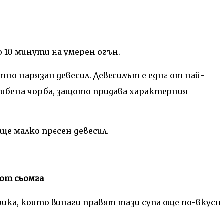
 10 минути на умерен огън.
итно нарязан девесил. Девесилът е една от най-
ибена чорба, защото придава характерния
ще малко пресен девесил.
 от сьомга
ка, които винаги правят тази супа още по-вкусн