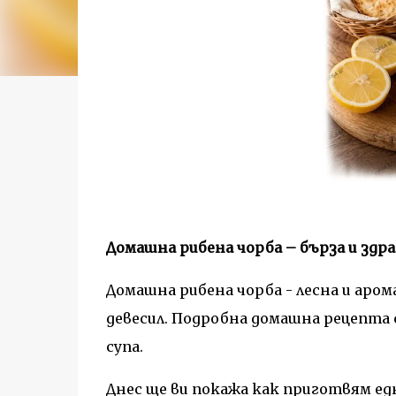
Домашна рибена чорба – бърза и здр
Домашна рибена чорба - лесна и аром
девесил. Подробна домашна рецепта 
супа.
Днес ще ви покажа как приготвям ед