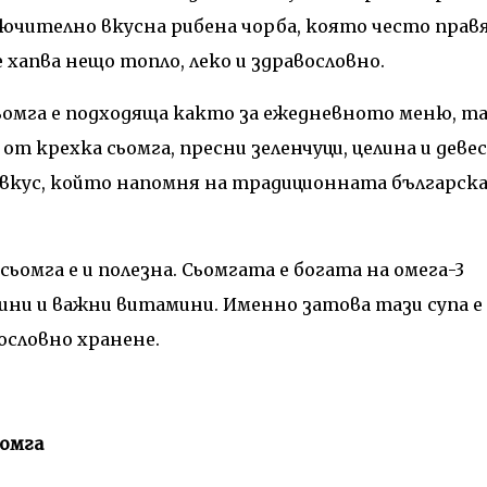
ключително вкусна рибена чорба, която често прав
 хапва нещо топло, леко и здравословно.
ьомга е подходяща както за ежедневното меню, т
от крехка сьомга, пресни зеленчуци, целина и деве
 вкус, който напомня на традиционната българск
сьомга е и полезна. Сьомгата е богата на омега-3
ни и важни витамини. Именно затова тази супа е
вословно хранене.
ьомга