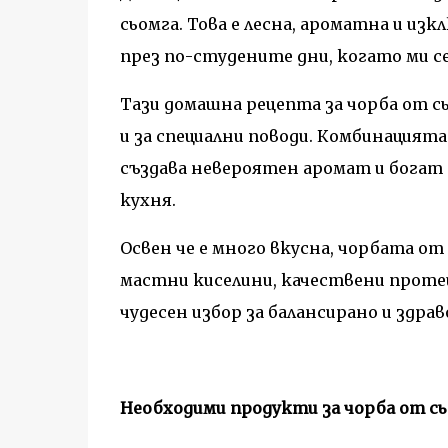
сьомга. Това е лесна, ароматна и из
през по-студените дни, когато ми се
Тази домашна рецепта за чорба от с
и за специални поводи. Комбинацията 
създава невероятен аромат и богат
кухня.
Освен че е много вкусна, чорбата от 
мастни киселини, качествени протеи
чудесен избор за балансирано и здра
Необходими продукти за чорба от с