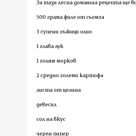
За тази лесна домашна рецепта ще в
500 грама филе от сьомга
3 супени лъжици олио
1 глава лук
1 голям морков
2 средно големи картофа
листа от целина
девесил
сол на вкус
черен пипер