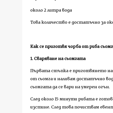
около 2 литра вода
Това количество е достатъчно за ок
Как се приготвя чорба от риба сьомг
1. Сваряване на сьомгата
Първата стъпка е приготвянето на 
от сьомга и наливам достатъчно вода
сьомгата да се вари на умерен огън.
След около 15 минути рибата е готов
изстине. След това почиствам евен