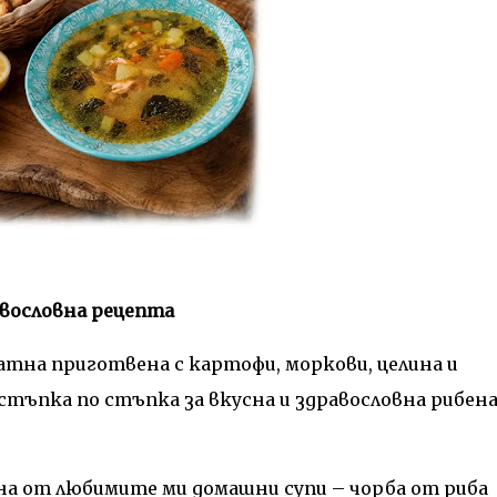
авословна рецепта
атна приготвена с картофи, моркови, целина и
стъпка по стъпка за вкусна и здравословна рибен
на от любимите ми домашни супи – чорба от риба