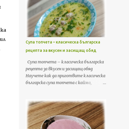
я
ака
сил
Супа топчета – класическа българска
а
рецепта за вкусен и засищащ обяд
Супа топчета – класическа българска
рецепта за вкусен и засищащ обяд
Научете как да приготвите класическа
българска супа топчета с кайма,
зеленчуци, фиде и застройка. Лесна,
бърза и вкусна рецепта за обяд или
вечеря, с подробни стъпки и съвети. Ако
търсите рецепта, която да съчетае
уют, домашен вкус и бързина, супата
топчета е точно това, от което