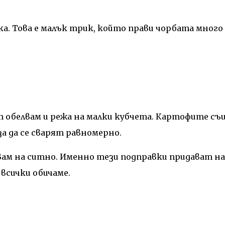
а. Това е малък трик, който прави чорбата много
 обелвам и режа на малки кубчета. Картофите съ
за да се сварят равномерно.
вам на ситно. Именно тези подправки придават на
всички обичаме.