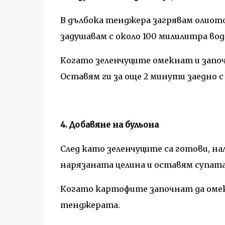
В дълбока тенджера загрявам олиото 
задушавам с около 100 милилитра вод
Когато зеленчуците омекнат и запо
Оставям ги за още 2 минути заедно с
4. Добавяне на бульона
След като зеленчуците са готови, на
нарязаната целина и оставям супата 
Когато картофите започнат да оме
тенджерата.