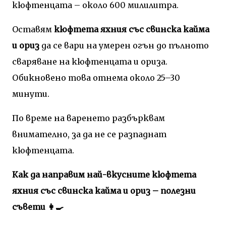
кюфтенцата – около 600 милилитра.
Оставям
кюфтета яхния със свинска кайма
и ориз
да се вари на умерен огън до пълното
сваряване на кюфтенцата и ориза.
Обикновено това отнема около 25–30
минути.
По време на варенето разбърквам
внимателно, за да не се разпаднат
кюфтенцата.
Как да направим най-вкусните кюфтета
яхния със свинска кайма и ориз – полезни
съвети 👩‍🍳