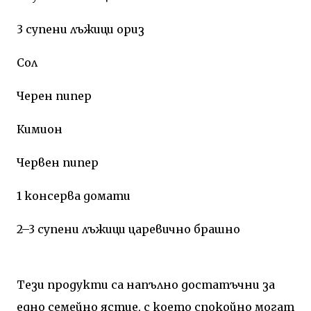
3 супени лъжици ориз
Сол
Черен пипер
Кимион
Червен пипер
1 консерва домати
2–3 супени лъжици царевично брашно
Тези продукти са напълно достатъчни за
едно семейно ястие, с което спокойно могат