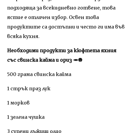
подходяща за всекидневно готвене, това
ястие е отличен избор. Освен това
продуктите са достъпни и често ги има във
всяка кухня.
Необходими продукти за кюфтета яхния
със свинска кайма и ориз 🥕🧅
500 грама свинска кайма
1 стрък праз лук
1 морков
1 зелена чушка
3 супени лъжици олио