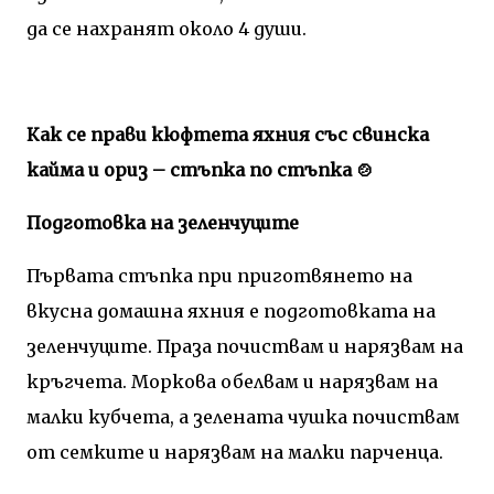
да се нахранят около 4 души.
Как се прави кюфтета яхния със свинска
кайма и ориз – стъпка по стъпка 🍲
Подготовка на зеленчуците
Първата стъпка при приготвянето на
вкусна домашна яхния е подготовката на
зеленчуците. Праза почиствам и нарязвам на
кръгчета. Моркова обелвам и нарязвам на
малки кубчета, а зелената чушка почиствам
от семките и нарязвам на малки парченца.