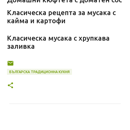
Класическа рецепта за мусака с
кайма и картофи
Класическа мусака с хрупкава
заливка
БЪЛГАРСКА ТРАДИЦИОННА КУХНЯ
К
о
м