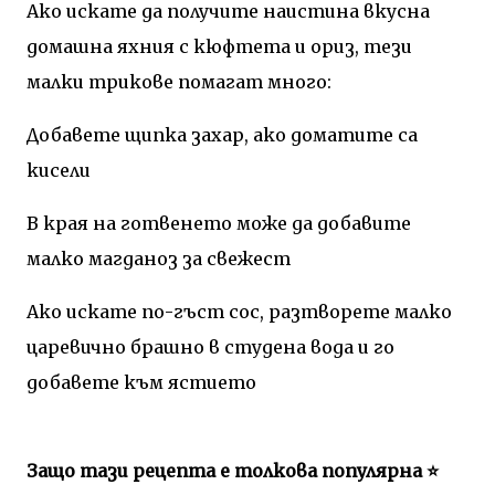
Ако искате да получите наистина вкусна
домашна яхния с кюфтета и ориз, тези
малки трикове помагат много:
Добавете щипка захар, ако доматите са
кисели
В края на готвенето може да добавите
малко магданоз за свежест
Ако искате по-гъст сос, разтворете малко
царевично брашно в студена вода и го
добавете към ястието
Защо тази рецепта е толкова популярна ⭐