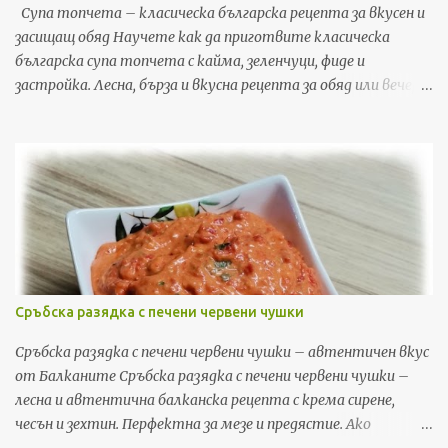
Супа топчета – класическа българска рецепта за вкусен и
засищащ обяд Научете как да приготвите класическа
българска супа топчета с кайма, зеленчуци, фиде и
застройка. Лесна, бърза и вкусна рецепта за обяд или вечеря,
с подробни стъпки и съвети. Ако търсите рецепта, която
да съчетае уют, домашен вкус и бързина, супата топчета е
точно това, от което имате нужда. Това е една от най-
обичаните класически български рецепти – лесна за
приготвяне, икономична и засищаща. В тази публикация ще
споделя моя личен метод за приготвяне на перфектната
супа топчета у дома, включително съвети, трикове и
стъпка по стъпка инструкции, които гарантирано ще ви
донесат вкусна, ароматна и богата супа, която цялото
Сръбска разядка с печени червени чушки
семейство ще обожава. Супата топчета е идеален избор
както за обяд, така и за лека вечеря. Комбинацията от
Сръбска разядка с печени червени чушки – автентичен вкус
кайма, зеленчуци, фиде и застройка създава богат вкус, а
от Балканите Сръбска разядка с печени червени чушки –
пресният магданоз добавя фин аромат и свежест. В
лесна и автентична балканска рецепта с крема сирене,
България тази супа е символ на домашен уют и
чесън и зехтин. Перфектна за мезе и предястие. Ако
традиционен вкус, който се предава от ...