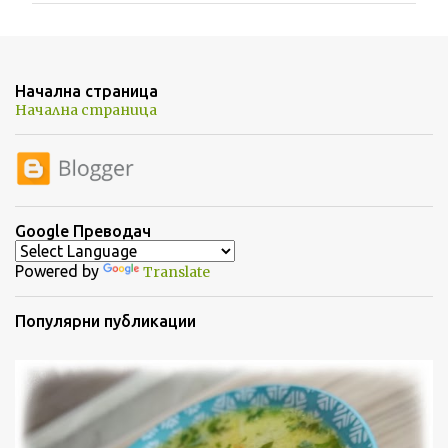
е
н
т
Начална страница
а
Начална страница
р
и
Google Преводач
Powered by
Translate
Популярни публикации