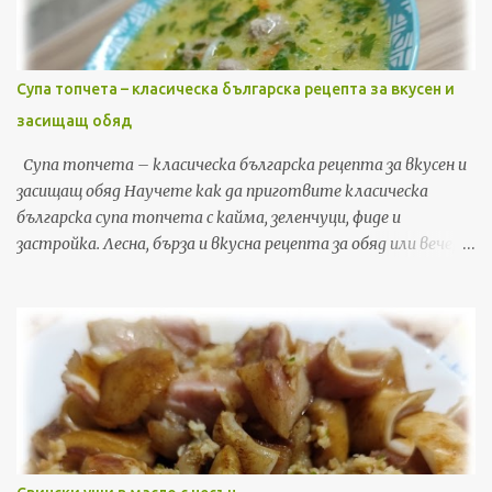
Супа топчета – класическа българска рецепта за вкусен и
засищащ обяд
Супа топчета – класическа българска рецепта за вкусен и
засищащ обяд Научете как да приготвите класическа
българска супа топчета с кайма, зеленчуци, фиде и
застройка. Лесна, бърза и вкусна рецепта за обяд или вечеря,
с подробни стъпки и съвети. Ако търсите рецепта, която
да съчетае уют, домашен вкус и бързина, супата топчета е
точно това, от което имате нужда. Това е една от най-
обичаните класически български рецепти – лесна за
приготвяне, икономична и засищаща. В тази публикация ще
споделя моя личен метод за приготвяне на перфектната
супа топчета у дома, включително съвети, трикове и
стъпка по стъпка инструкции, които гарантирано ще ви
донесат вкусна, ароматна и богата супа, която цялото