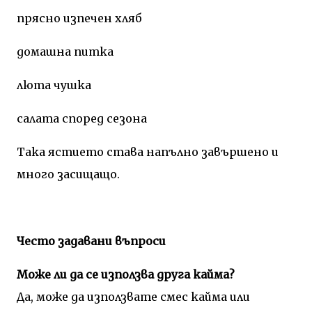
прясно изпечен хляб
домашна питка
люта чушка
салата според сезона
Така ястието става напълно завършено и
много засищащо.
Често задавани въпроси
Може ли да се използва друга кайма?
Да, може да използвате смес кайма или