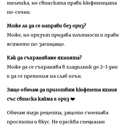
телешка, но свинската прави кюфтенцата
по-сочни.
Може ли да се направи без ориз?
Може, но оризът придава плътност и прави
ястието по-засищащо.
Как да съхраняваме яхнията?
Може да се съхранява в хладилник до 2–3 дни
и да се претопля на слаб огън.
Защо обичам да приготвям кюфтета яхния
със свинска кайма и ориз ❤️
Обичам тази рецепта, защото съчетава
простота и вкус. Не изисква специални