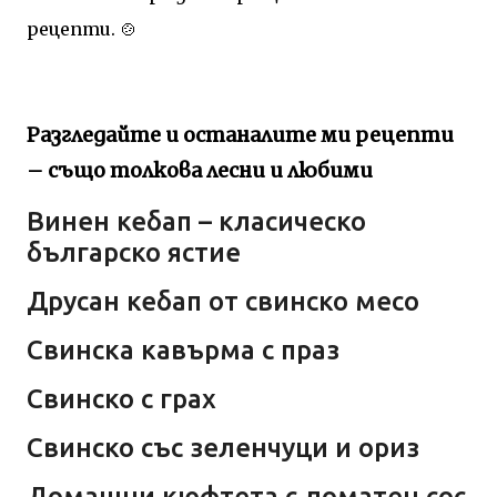
рецепти. 🍲
Разгледайте и останалите ми рецепти
– също толкова лесни и любими
Винен кебап – класическо
българско ястие
Друсан кебап от свинско месо
Свинска кавърма с праз
Свинско с грах
Свинско със зеленчуци и ориз
Домашни кюфтета с доматен сос