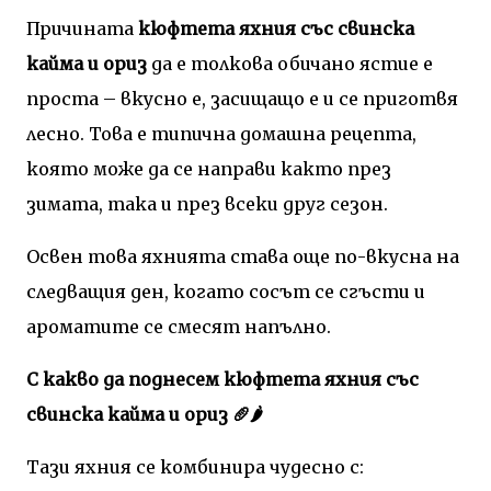
Причината
кюфтета яхния със свинска
кайма и ориз
да е толкова обичано ястие е
проста – вкусно е, засищащо е и се приготвя
лесно. Това е типична домашна рецепта,
която може да се направи както през
зимата, така и през всеки друг сезон.
Освен това яхнията става още по-вкусна на
следващия ден, когато сосът се сгъсти и
ароматите се смесят напълно.
С какво да поднесем кюфтета яхния със
свинска кайма и ориз 🥖🌶️
Тази яхния се комбинира чудесно с: