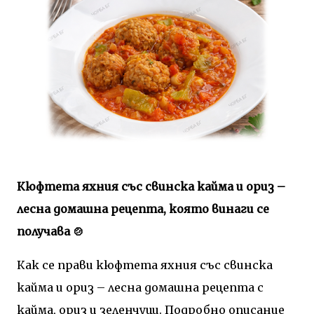
Кюфтета яхния със свинска кайма и ориз –
лесна домашна рецепта, която винаги се
получава 🍲
Как се прави кюфтета яхния със свинска
кайма и ориз – лесна домашна рецепта с
кайма, ориз и зеленчуци. Подробно описание