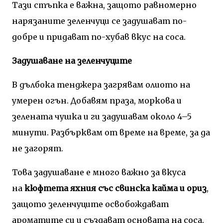
Тази стъпка е важна, защото равномерно
нарязаните зеленчуци се задушават по-
добре и придават по-хубав вкус на соса.
Задушаване на зеленчуците
В дълбока тенджера загрявам олиото на
умерен огън. Добавям праза, моркова и
зелената чушка и ги задушавам около 4–5
минути. Разбърквам от време на време, за да
не загорят.
Това задушаване е много важно за вкуса
на
кюфтета яхния със свинска кайма и ориз
,
защото зеленчуците освобождават
ароматите си и създават основата на соса.