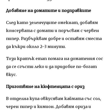
Добавяне на доматите и подправките
След като зеленчуците омекнат, добавям
консервата с домати и поръсвам с червен
пипер. Разбърквам добре и оставям сместа
да къкри около 2–3 минути.
Този кратък етап помага на доматения сос
да се сгъсти леко и да придобие по-богат
вкус.
Приготвяне на кюфтенцата с ориз
В отделна купа овкусявам каймата със сол,
черен пипер и кимион. Добавям ориза и