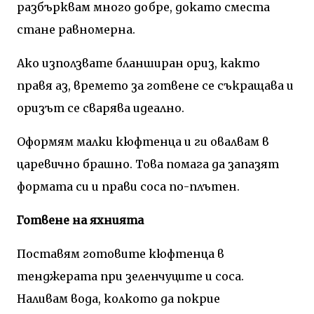
разбърквам много добре, докато сместа
стане равномерна.
Ако използвате бланширан ориз, както
правя аз, времето за готвене се съкращава и
оризът се сварява идеално.
Оформям малки кюфтенца и ги овалвам в
царевично брашно. Това помага да запазят
формата си и прави соса по-плътен.
Готвене на яхнията
Поставям готовите кюфтенца в
тенджерата при зеленчуците и соса.
Наливам вода, колкото да покрие