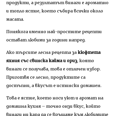
продукти, а резултатът винаги е ароматно
и топло ястие, което събира всички около
масата.
Понякога именно най-простите рецепти
остават любими за години напред.
Ако търсите лесна рецепта за
кюфтета
яхния със свинска кайма и ориз
, която
винаги се получава, това е отличен избор.
Приготвя се лесно, продуктите са
достъпни, а вкусът е истински домашен.
Това е ястие, което носи уют и аромат на
домашна кухня – точно онзи вкус, който
винаги ни кара да се връщаме към любимите