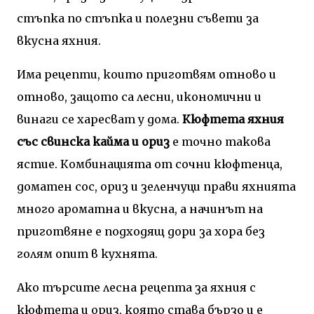
стъпка по стъпка и полезни съвети за
вкусна яхния.
Има рецепти, които приготвям отново и
отново, защото са лесни, икономични и
винаги се харесват у дома.
Кюфтета яхния
със свинска кайма и ориз
е точно такова
ястие. Комбинацията от сочни кюфтенца,
доматен сос, ориз и зеленчуци прави яхнията
много ароматна и вкусна, а начинът на
приготвяне е подходящ дори за хора без
голям опит в кухнята.
Ако търсите лесна рецепта за яхния с
кюфтета и ориз, която става бързо и е