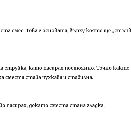
гъста смес. Това е основата, върху която ще „стъпв
а струйка, като пасирах постоянно. Точно както
а сместа става пухкава и стабилна.
во пасирах, докато сместа стана гладка,