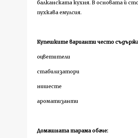
балканската кухня. В основата ѝ стои
пухкава емулсия.
Купешките варианти често съдърж
оцветители
стабилизатори
нишесте
ароматизанти
Домашната тарама обаче: