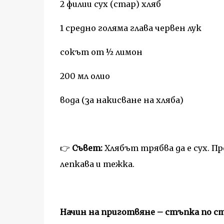
2 филии сух (стар) хляб
1 средно голяма глава червен лук
сокът от ½ лимон
200 мл олио
вода (за накисване на хляба)
👉
Съвет:
Хлябът трябва да е сух. П
лепкава и тежка.
Начин на приготвяне – стъпка по с