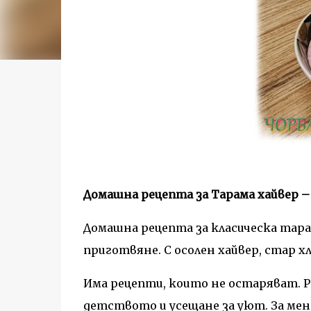
Домашна рецепта за Тарама хайвер – 
Домашна рецепта за класическа тарам
приготвяне. С осолен хайвер, стар хля
Има рецепти, които не остаряват. Р
детството и усещане за уют. За ме