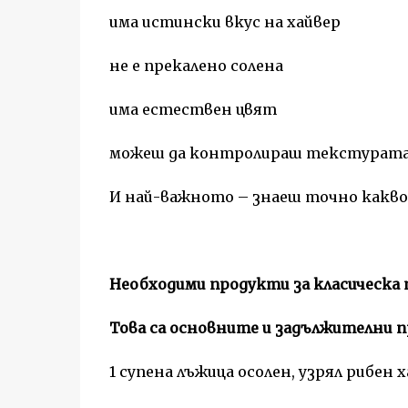
има истински вкус на хайвер
не е прекалено солена
има естествен цвят
можеш да контролираш текстурата
И най-важното – знаеш точно какво
Необходими продукти за класическа 
Това са основните и задължителни п
1 супена лъжица осолен, узрял рибен 