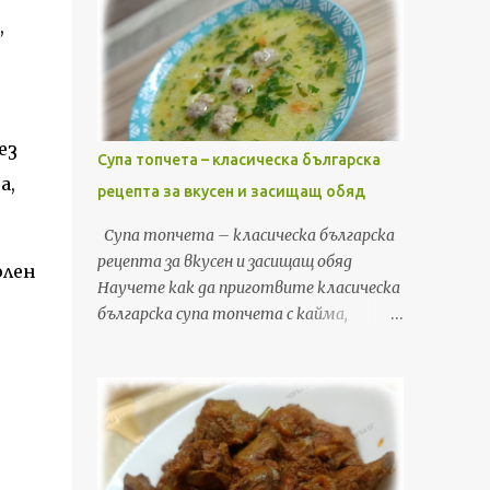
,
ез
Супа топчета – класическа българска
а,
рецепта за вкусен и засищащ обяд
Супа топчета – класическа българска
рецепта за вкусен и засищащ обяд
олен
Научете как да приготвите класическа
българска супа топчета с кайма,
зеленчуци, фиде и застройка. Лесна,
бърза и вкусна рецепта за обяд или
вечеря, с подробни стъпки и съвети. Ако
търсите рецепта, която да съчетае
уют, домашен вкус и бързина, супата
топчета е точно това, от което