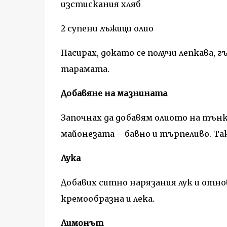
изстискания хляб
2 супени лъжици олио
Пасирах, докато се получи лепкава, 
тарамата.
Добавяне на мазнината
Започнах да добавям олиото на тънк
майонезата – бавно и търпеливо. Так
Лука
Добавих ситно нарязания лук и отно
кремообразна и лека.
Лимонът