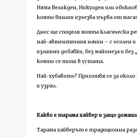
Няма Великден, Никулден или обикнов
която винаги изчезва първа от маса
Днес ще споделя моята класическа р
най-автентичния начин – с осолен и у
излишни добавки, без майонеза и без
която се топи в устата.
Най-хубавото? Приготвя се за около
и узрял.
Какво е тарама хайвер и защо домаш
Тарама хайверът е традиционна разя