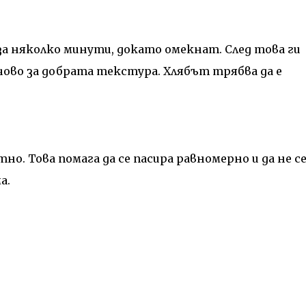
за няколко минути, докато омекнат. След това ги
чово за добрата текстура. Хлябът трябва да е
но. Това помага да се пасира равномерно и да не с
а.