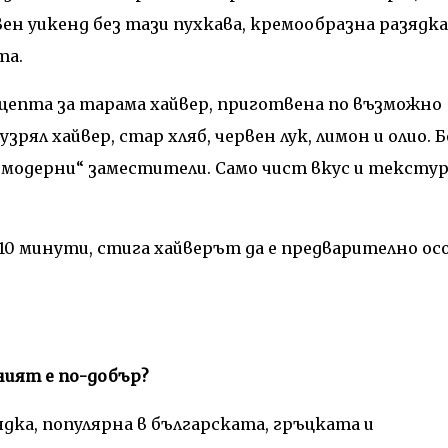
ен уикенд без тази пухкава, кремообразна разядка
та.
ецепта за тарама хайвер, приготвена по възможно
зрял хайвер, стар хляб, червен лук, лимон и олио. Б
 „модерни“ заместители. Само чист вкус и текстур
 10 минути, стига хайверът да е предварително ос
ният е по-добър?
дка, популярна в българската, гръцката и