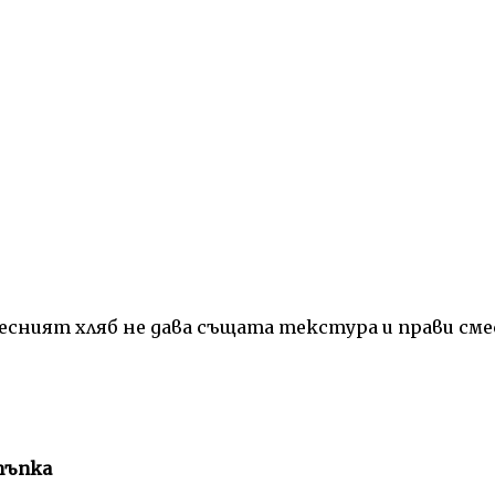
ресният хляб не дава същата текстура и прави см
тъпка