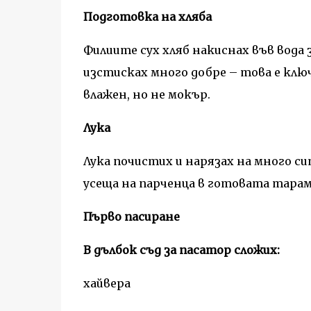
Подготовка на хляба
Филиите сух хляб накиснах във вода 
изстисках много добре – това е клю
влажен, но не мокър.
Лука
Лука почистих и нарязах на много сит
усеща на парченца в готовата тарам
Първо пасиране
В дълбок съд за пасатор сложих:
хайвера