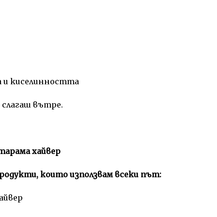
 и киселинността
 слагаш вътре.
тарама хайвер
родукти, които използвам всеки път:
хайвер