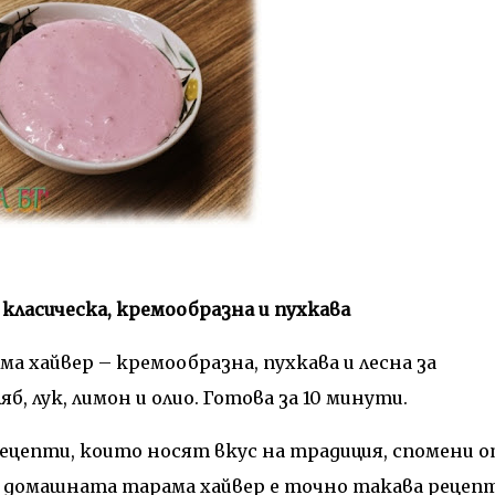
класическа, кремообразна и пухкава
а хайвер – кремообразна, пухкава и лесна за
б, лук, лимон и олио. Готова за 10 минути.
ецепти, които носят вкус на традиция, спомени 
н домашната тарама хайвер е точно такава рецепт