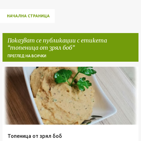
НАЧАЛНА СТРАНИЦА
Показват се публикации с етикета
топеница от зрял боб
ПРЕГЛЕД НА ВСИЧКИ
П
у
б
л
и
к
а
Топеница от зрял боб
ц