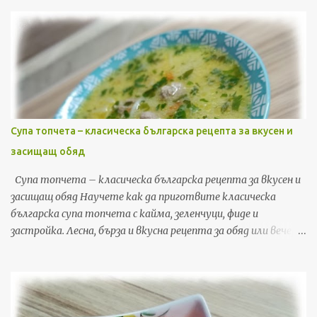
Супа топчета – класическа българска рецепта за вкусен и
засищащ обяд
Супа топчета – класическа българска рецепта за вкусен и
засищащ обяд Научете как да приготвите класическа
българска супа топчета с кайма, зеленчуци, фиде и
застройка. Лесна, бърза и вкусна рецепта за обяд или вечеря,
с подробни стъпки и съвети. Ако търсите рецепта, която
да съчетае уют, домашен вкус и бързина, супата топчета е
точно това, от което имате нужда. Това е една от най-
обичаните класически български рецепти – лесна за
приготвяне, икономична и засищаща. В тази публикация ще