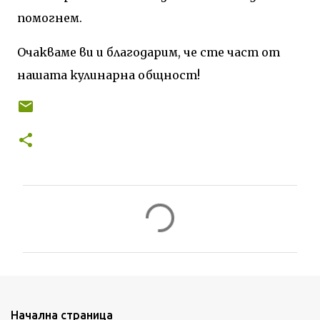
помогнем.
Очакваме ви и благодарим, че сте част от
нашата кулинарна общност!
К
о
м
е
н
т
Начална страница