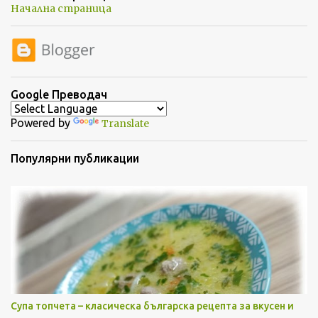
а
Начална страница
р
и
Google Преводач
Powered by
Translate
Популярни публикации
Супа топчета – класическа българска рецепта за вкусен и