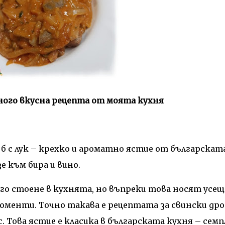
 много вкусна рецепта от моята кухня
об с лук – крехко и ароматно ястие от българскат
зе към бира и вино.
го стоене в кухнята, но въпреки това носят усещ
моменти. Точно такава е рецептата за свински дро
с. Това ястие е класика в българската кухня – семп