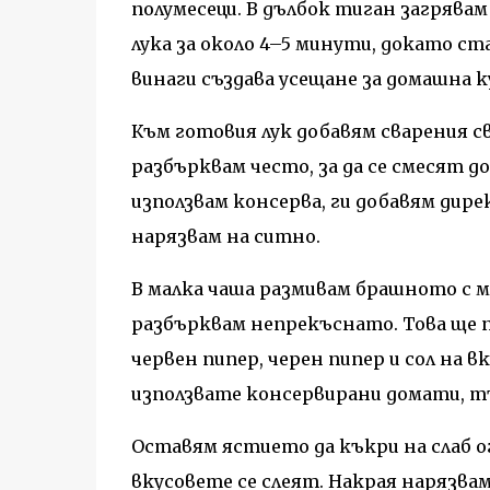
полумесеци. В дълбок тиган загрява
лука за около 4–5 минути, докато с
винаги създава усещане за домашна к
Към готовия лук добавям сварения с
разбърквам често, за да се смесят д
използвам консерва, ги добавям дире
нарязвам на ситно.
В малка чаша размивам брашното с м
разбърквам непрекъснато. Това ще п
червен пипер, черен пипер и сол на в
използвате консервирани домати, т
Оставям ястието да къкри на слаб ог
вкусовете се слеят. Накрая нарязва