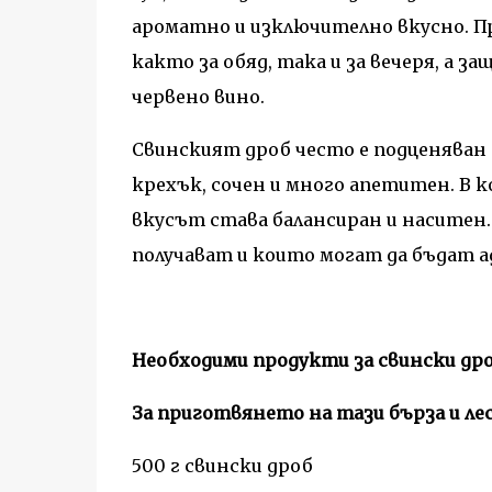
ароматно и изключително вкусно. Пр
както за обяд, така и за вечеря, а з
червено вино.
Свинският дроб често е подценяван 
крехък, сочен и много апетитен. В к
вкусът става балансиран и наситен. 
получават и които могат да бъдат а
Необходими продукти за свински дро
За приготвянето на тази бърза и ле
500 г свински дроб