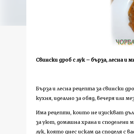
Свински дроб с лук – бърза, лесна и
Бърза и лесна рецепта за свински др
кухня, идеално за обяд, вечеря или ме
Има рецепти, които не изискват дъл
за уют, домашна храна и споделени 
лук, която днес искам да споделя с ва