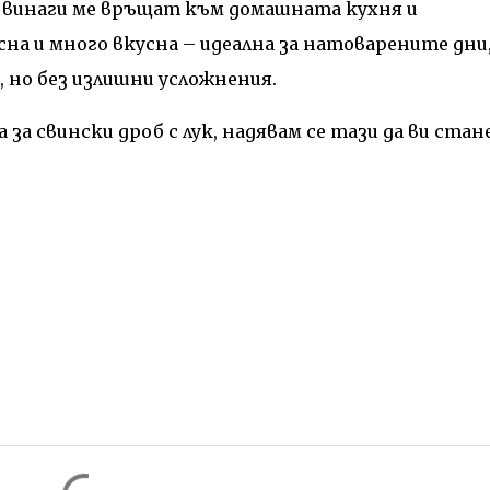
о винаги ме връщат към домашната кухня и
на и много вкусна – идеална за натоварените дни
 но без излишни усложнения.
за свински дроб с лук, надявам се тази да ви стан