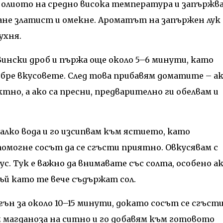
м олиото на средно висока температура и запържв
тане златист и омекне. Ароматът на запържен лук
ухня.
вински дроб и пържа още около 5–6 минути, като
обре вкусовете. След това прибавям доматите – а
ктно, а ако са пресни, предварително ги обелвам и
алко вода и го изсипвам към ястието, като
омогне сосът да се сгъсти приятно. Овкусявам с
кус. Тук е важно да внимавате със солта, особено а
ъй като те вече съдържат сол.
ън за около 10–15 минути, докато сосът се сгъсти
м магданоза на ситно и го добавям към готовото