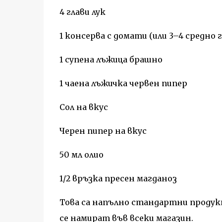
4 глави лук
1 консерва с домати (или 3–4 средно
1 супена лъжица брашно
1 чаена лъжичка червен пипер
Сол на вкус
Черен пипер на вкус
50 мл олио
1/2 връзка пресен магданоз
Това са напълно стандартни продукти
се намират във всеки магазин.