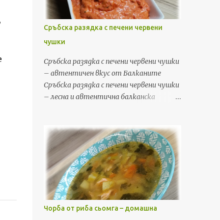
нарязах лука на тънки полумесеци. По-
по-студените дни, когато ми се хапва
едрит...
,
нещо топло, леко и здравословно. Тази
Сръбска разядка с печени червени
домашна рецепта за чорба от сьомга е
чушки
подходяща както за ежедневното
меню, така и за специални поводи.
е
Сръбска разядка с печени червени чушки
Комбинацията от крехка сьомга, пресни
– автентичен вкус от Балканите
зеленчуци, целина и девесил създава
Сръбска разядка с печени червени чушки
невероятен аромат и богат вкус,
– лесна и автентична балканска
който напомня на традиционната
рецепта с крема сирене, чесън и зехтин.
българска кухня. Освен че е много
Перфектна за мезе и предястие. Ако
вкусна, чорбата от сьомга е и полезна.
обичате балканската кухня и
Сьомгата е богата на омега-3 мастни
наситените вкусове, тази сръбска
киселини, качествени протеини и важни
разядка с печени червени чушки със
витамини. Именно затова тази супа е
сигурност ще намери място във
чудесен избор за балансирано и
вашата кухня. Това е една от онези
здравословно хранене. Необходими
рецепти, които не изискват сложни
продукти за чорба от сьомга За тази...
техники или скъпи продукти, но
Чорба от риба сьомга – домашна
резултатът винаги е впечатляващ. В