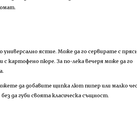
ромат.
о универсално ястие. Може да го сервирате с пряс
и с картофено пюре. За по-лека вечеря може да го
а.
ожете да добавите щипка лют пипер или малко че
без да губи своята класическа същност.