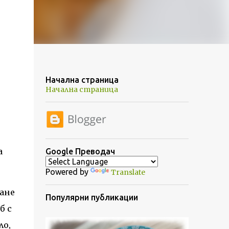
Начална страница
Начална страница
а
Google Преводач
Powered by
Translate
ане
Популярни публикации
б с
ло,