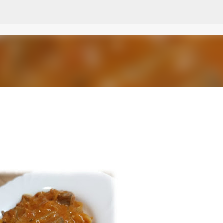
Пропускане към основното съдържание