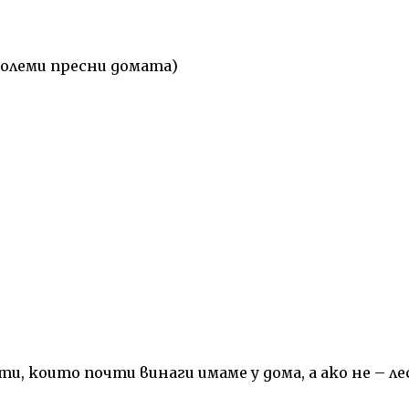
 големи пресни домата)
, които почти винаги имаме у дома, а ако не – ле