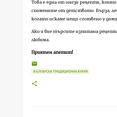
Това е една от онези рецепти, коит
спомените от детството. Бърза, лес
когато искаме нещо сготвено у дома,
Ако и вие търсите изпитана рецепта 
любима.
Приятен апетит!
БЪЛГАРСКА ТРАДИЦИОННА КУХНЯ
К