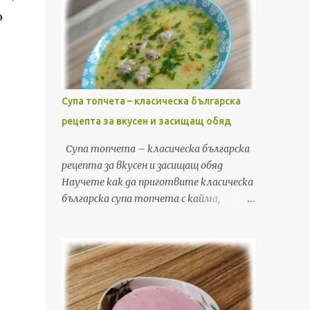
о
о
Супа топчета – класическа българска
рецепта за вкусен и засищащ обяд
Супа топчета – класическа българска
рецепта за вкусен и засищащ обяд
Научете как да приготвите класическа
българска супа топчета с кайма,
зеленчуци, фиде и застройка. Лесна,
бърза и вкусна рецепта за обяд или
вечеря, с подробни стъпки и съвети. Ако
търсите рецепта, която да съчетае
уют, домашен вкус и бързина, супата
топчета е точно това, от което