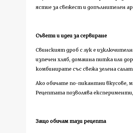
ястие за свежест и допълнителен а
Съвети и идеи за сервиране
Свинският дроб с лук е изключителн
изпечен хляб, домашна питка или дор
комбинирате със свежа зелена салат
Ако обичате по-пикантни вкусове, м
Рецептата позволява експерименти, 
Защо обичам тази рецепта