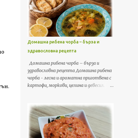
пилешки дробчета, леко карамелизиран
дробчета Първо измих дробчетата под
лук и доматен сос създава ястие с богат
течаща студена вода и ги почистих от
аромат и наситен вкус, което се
жилки и излишни ципи. Това гарантира,
харесва на малки и големи. Необходими
че след готвенето те ще останат
продукти 6 супени лъжици олио 1
сочни и без горчив вкус. Оставих ги ...
килограм пилешки дробчета 3 средно
Домашна рибена чорба – бърза и
големи глави кромид лук 1 консерва
здравословна рецепта
но
домати (250–300 г) 1 чаена лъжичка
червен пипер сол – на вкус черен пипер –
Домашна рибена чорба – бърза и
на вкус Подготовка на продуктите
здравословна рецепта Домашна рибена
Първо измих дробчетата много добре
чорба - лесна и ароматна приготвена с
под течаща студена вода. Прегледах ги
картофи, моркови, целина и девесил.
сън.
и премахнах всички остатъци от ципи,
Подробна домашна рецепта стъпка по
нежелани части или кръвни съсиреци.
стъпка за вкусна и здравословна рибена
След като ги измих ги оставих да се
супа. Днес ще ви покажа как приготвям
отцедят. Това помага при пърженето,
една от любимите ми домашни супи –
защото намалява пръскането на
чорба от риба сьомга. Това е лесна,
мазнината и позволява по-равномерна
ароматна и изключително вкусна
термична обработка. След това
рибена чорба, която често правя през