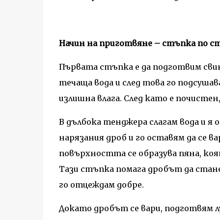
Начин на приготвяне – стъпка по с
Първата стъпка е да подготвим свин
течаща вода и след това го подсушава
излишна влага. След като е почистен
В дълбока тенджера слагам вода и я 
нарязания дроб и го оставям да се ва
повърхността се образува пяна, ко
Тази стъпка помага дробът да стане 
го отцеждам добре.
Докато дробът се вари, подготвям л