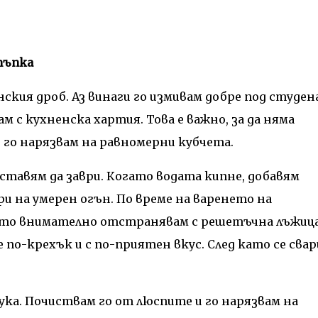
тъпка
ския дроб. Аз винаги го измивам добре под студен
м с кухненска хартия. Това е важно, за да няма
, го нарязвам на равномерни кубчета.
оставям да заври. Когато водата кипне, добавям
ри на умерен огън. По време на варенето на
ято внимателно отстранявам с решетъчна лъжица
по-крехък и с по-приятен вкус. След като се свар
ука. Почиствам го от люспите и го нарязвам на