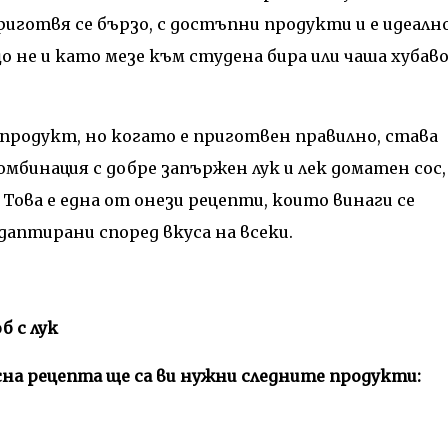
иготвя се бързо, с достъпни продукти и е идеалн
ащо не и като мезе към студена бира или чаша хубав
продукт, но когато е приготвен правилно, става
омбинация с добре запържен лук и лек доматен сос,
Това е една от онези рецепти, които винаги се
даптирани според вкуса на всеки.
б с лук
сна рецепта ще са ви нужни следните продукти: