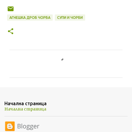
АГНЕШКА ДРОБ ЧОРБА
СУПИ И ЧОРБИ
К
о
м
е
н
т
Начална страница
а
Начална страница
р
и