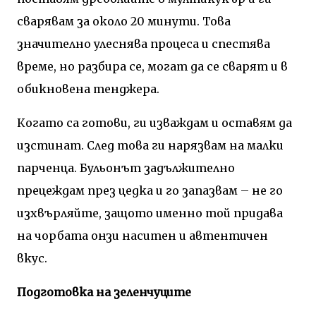
сварявам за около 20 минути. Това
значително улеснява процеса и спестява
време, но разбира се, могат да се сварят и в
обикновена тенджера.
Когато са готови, ги изваждам и оставям да
изстинат. След това ги нарязвам на малки
парченца. Бульонът задължително
прецеждам през цедка и го запазвам – не го
изхвърляйте, защото именно той придава
на чорбата онзи наситен и автентичен
вкус.
Подготовка на зеленчуците