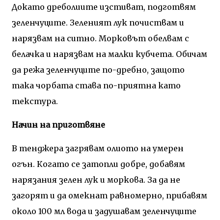
Докато дреболиите изстиват, подготвям
зеленчуците. Зеленият лук почиствам и
нарязвам на ситно. Морковът обелвам с
белачка и нарязвам на малки кубчета. Обичам
да режа зеленчуците по-дребно, защото
така чорбата става по-приятна като
текстура.
Начин на приготвяне
В тенджера загрявам олиото на умерен
огън. Когато се затопли добре, добавям
нарязания зелен лук и моркова. За да не
загорят и да омекнат равномерно, прибавям
около 100 мл вода и задушавам зеленчуците