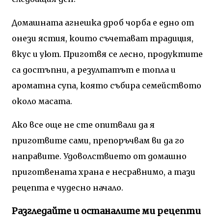
Домашната агнешка дроб чорба е едно от
онези ястия, които съчетават традиция,
вкус и уют. Приготвя се лесно, продуктите
са достъпни, а резултатът е топла и
ароматна супа, която събира семейството
около масата.
Ако все още не сте опитвали да я
приготвите сами, препоръчвам ви да го
направите. Удоволствието от домашно
приготвената храна е несравнимо, а тази
рецепта е чудесно начало.
Разгледайте и останалите ми рецепти