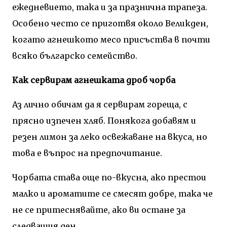
ежедневието, така и за празнична трапеза.
Особено често се приготвя около Великден,
когато агнешкото месо присъства в почти
всяко българско семейство.
Как сервирам агнешката дроб чорба
Аз лично обичам да я сервирам гореща, с
прясно изпечен хляб. Понякога добавям и
резен лимон за леко освежаване на вкуса, но
това е въпрос на предпочитание.
Чорбата става още по-вкусна, ако престои
малко и ароматите се смесят добре, така че
не се притеснявайте, ако ви остане за
следващия ден.