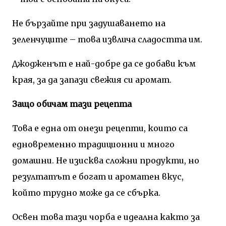
Не бързайте при задушаването на
зеленчуците – това извлича сладостта им.
Джодженът е най-добре да се добави към
края, за да запази свежия си аромат.
Защо обичам тази рецепта
Това е една от онези рецепти, които са
едновременно традиционни и много
домашни. Не изисква сложни продукти, но
резултатът е богат и ароматен вкус,
който трудно може да се сбърка.
Освен това тази чорба е идеална както за