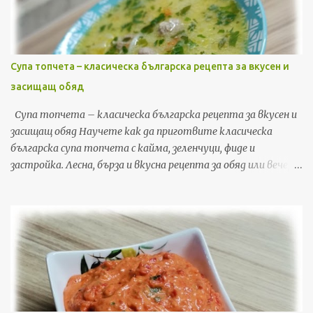
Супа топчета – класическа българска рецепта за вкусен и
засищащ обяд
Супа топчета – класическа българска рецепта за вкусен и
засищащ обяд Научете как да приготвите класическа
българска супа топчета с кайма, зеленчуци, фиде и
застройка. Лесна, бърза и вкусна рецепта за обяд или вечеря,
с подробни стъпки и съвети. Ако търсите рецепта, която
да съчетае уют, домашен вкус и бързина, супата топчета е
точно това, от което имате нужда. Това е една от най-
обичаните класически български рецепти – лесна за
приготвяне, икономична и засищаща. В тази публикация ще
споделя моя личен метод за приготвяне на перфектната
супа топчета у дома, включително съвети, трикове и
стъпка по стъпка инструкции, които гарантирано ще ви