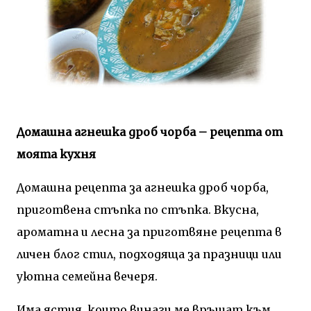
Домашна агнешка дроб чорба – рецепта от
моята кухня
Домашна рецепта за агнешка дроб чорба,
приготвена стъпка по стъпка. Вкусна,
ароматна и лесна за приготвяне рецепта в
личен блог стил, подходяща за празници или
уютна семейна вечеря.
Има ястия, които винаги ме връщат към