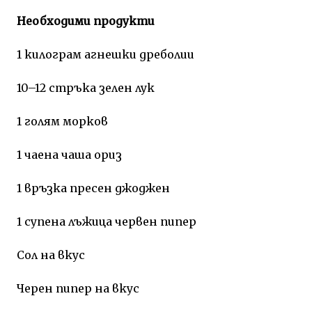
Необходими продукти
1 килограм агнешки дреболии
10–12 стръка зелен лук
1 голям морков
1 чаена чаша ориз
1 връзка пресен джоджен
1 супена лъжица червен пипер
Сол на вкус
Черен пипер на вкус