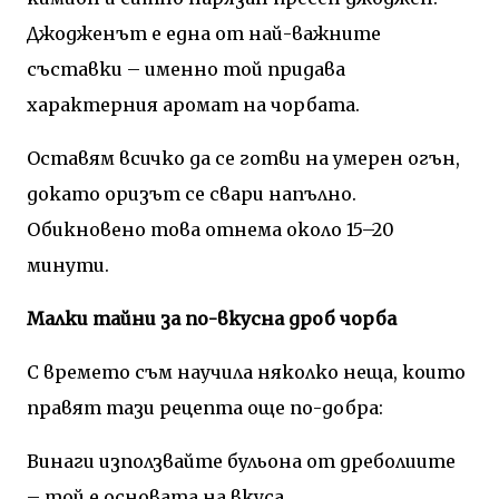
Джодженът е една от най-важните
съставки – именно той придава
характерния аромат на чорбата.
Оставям всичко да се готви на умерен огън,
докато оризът се свари напълно.
Обикновено това отнема около 15–20
минути.
Малки тайни за по-вкусна дроб чорба
С времето съм научила няколко неща, които
правят тази рецепта още по-добра:
Винаги използвайте бульона от дреболиите
– той е основата на вкуса.