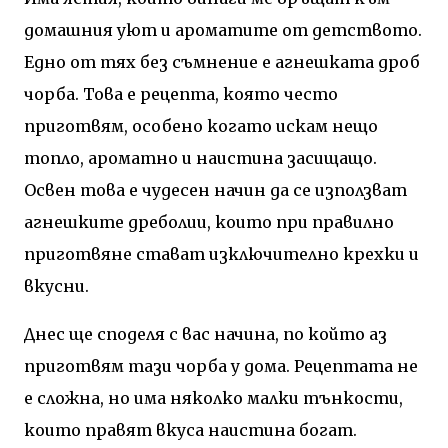
домашния уют и ароматите от детството.
Едно от тях без съмнение е агнешката дроб
чорба. Това е рецепта, която често
приготвям, особено когато искам нещо
топло, ароматно и наистина засищащо.
Освен това е чудесен начин да се използват
агнешките дреболии, които при правилно
приготвяне стават изключително крехки и
вкусни.
Днес ще споделя с вас начина, по който аз
приготвям тази чорба у дома. Рецептата не
е сложна, но има няколко малки тънкости,
които правят вкуса наистина богат.