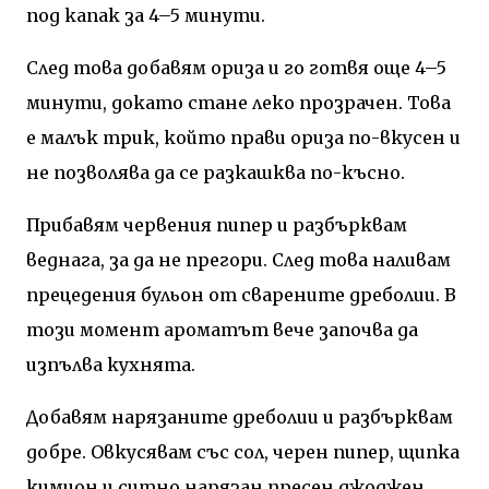
под капак за 4–5 минути.
След това добавям ориза и го готвя още 4–5
минути, докато стане леко прозрачен. Това
е малък трик, който прави ориза по-вкусен и
не позволява да се разкашква по-късно.
Прибавям червения пипер и разбърквам
веднага, за да не прегори. След това наливам
прецедения бульон от сварените дреболии. В
този момент ароматът вече започва да
изпълва кухнята.
Добавям нарязаните дреболии и разбърквам
добре. Овкусявам със сол, черен пипер, щипка
кимион и ситно нарязан пресен джоджен.