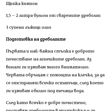
Щипка кимион
1,5 – 2 литра бульон от сварените дреболии
3 супени лъжици олио
Подготовка на дреболиите
Първата и най-важна стъпка е доброто
почистване на агнешките дреболии. Аз
винаги ги измивам много внимателно.
Червата обръщам с помощта на клечка, за да
се отстранят всички остатъци, след което
ги измивам обилно под течаща вода.
След като всичко е добре почистено,
поставям дреболиите в мултикукър и ги