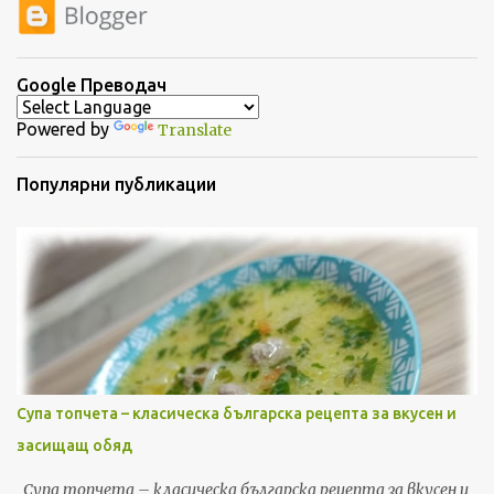
и
Google Преводач
Powered by
Translate
Популярни публикации
Супа топчета – класическа българска рецепта за вкусен и
засищащ обяд
Супа топчета – класическа българска рецепта за вкусен и