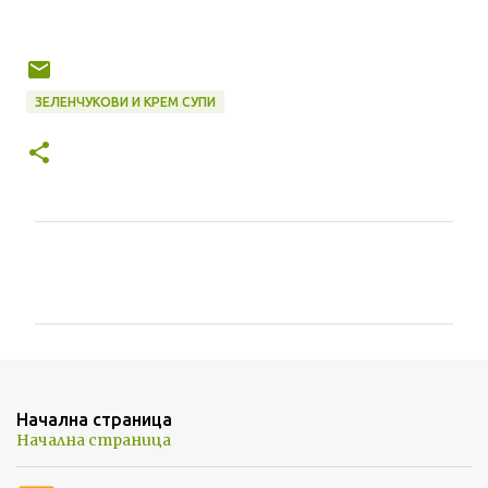
ЗЕЛЕНЧУКОВИ И КРЕМ СУПИ
К
о
м
е
н
т
Начална страница
а
Начална страница
р