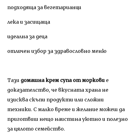
подходяща за вегетарианци
лека и засищаща
идеална за деца
отличен избор за здравословно меню
Тази
домашна крем супа от моркови
е
доказателство, че вкусната храна не
изисква скъпи продукти или сложни
техники. С малко време и желание можеш да
приготвиш нещо наистина уютно и полезно
за цялото семейство.