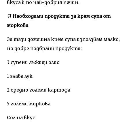
вкуса ѝ по най-добрия начин.
🛒 Необходими продукти за крем супа от
моркови
За тази домашна крем супа използвам малко,
но добре подбрани продукти:
3 супени лъжици олио
1 глава лук
2 средно големи картофа
5 големи моркова
Сол на вкус