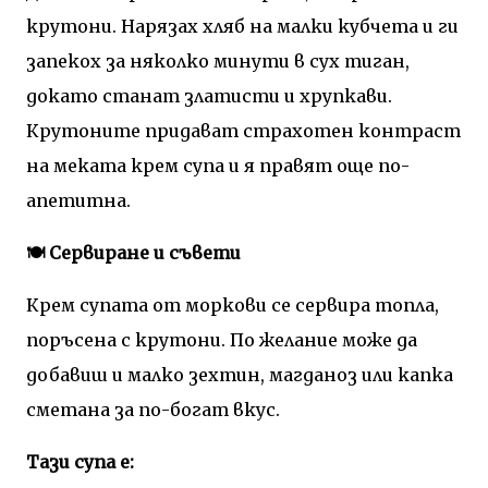
крутони. Нарязах хляб на малки кубчета и ги
запекох за няколко минути в сух тиган,
докато станат златисти и хрупкави.
Крутоните придават страхотен контраст
на меката крем супа и я правят още по-
апетитна.
🍽️ Сервиране и съвети
Крем супата от моркови се сервира топла,
поръсена с крутони. По желание може да
добавиш и малко зехтин, магданоз или капка
сметана за по-богат вкус.
Тази супа е: