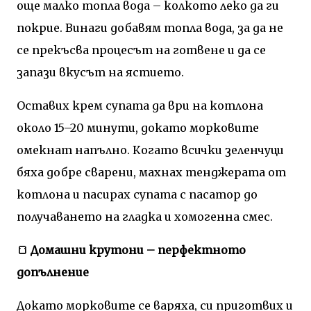
още малко топла вода – колкото леко да ги
покрие. Винаги добавям топла вода, за да не
се прекъсва процесът на готвене и да се
запази вкусът на ястието.
Оставих крем супата да ври на котлона
около 15–20 минути, докато морковите
омекнат напълно. Когато всички зеленчуци
бяха добре сварени, махнах тенджерата от
котлона и пасирах супата с пасатор до
получаването на гладка и хомогенна смес.
🍞 Домашни крутони – перфектното
допълнение
Докато морковите се варяха, си приготвих и