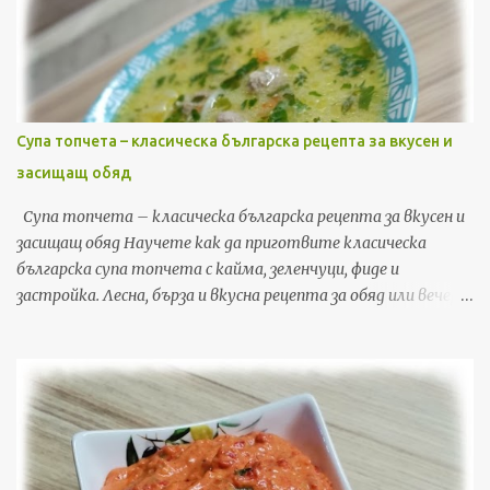
Супа топчета – класическа българска рецепта за вкусен и
засищащ обяд
Супа топчета – класическа българска рецепта за вкусен и
засищащ обяд Научете как да приготвите класическа
българска супа топчета с кайма, зеленчуци, фиде и
застройка. Лесна, бърза и вкусна рецепта за обяд или вечеря,
с подробни стъпки и съвети. Ако търсите рецепта, която
да съчетае уют, домашен вкус и бързина, супата топчета е
точно това, от което имате нужда. Това е една от най-
обичаните класически български рецепти – лесна за
приготвяне, икономична и засищаща. В тази публикация ще
споделя моя личен метод за приготвяне на перфектната
супа топчета у дома, включително съвети, трикове и