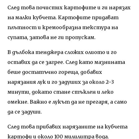
След това почистих картофите и ги нарязах
на малки кубчета. Картофите придават
плътност и кремообразна текстура на
супата, затова не ги пропускам.
В дълбока тенджера сложих олиото и го
оставих да се загрее. След като мазнината
беше достатъчно гореща, добавих
нарязания лук и го задуших за около 2–3
минути, докато стане стъклен и леко
омекне. Важно е лукът да не прегаря, а само
да се задуши.
След това прибавих нарязаните на кубчета
картофи и около 100 милилитра вода.