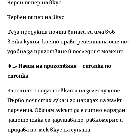
Черен пипер на вкус
Червен пипер на вкус
Тези продукти почти винаги ги има във
всяка кухня, което прави рецептата още по-
удобна за приготвяне в последния момент.
👩‍🍳 Начин на приготвяне – стъпка по
стъпка
Започнах с подготовката на зеленчуците.
Първо почистих лука и го нарязах на малки
парченца. Обичам лукът да е ситно нарязан,
защото така се задушава по-равномерно и
придава по-мек вкус на супата.