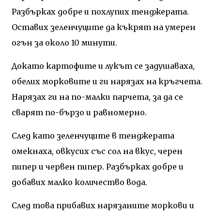
Разбърках добре и похлупих тенджерата.
Оставих зеленчуците да къкрят на умерен
огън за около 10 минути.
Докато картофите и лукът се задушаваха,
обелих морковите и ги нарязах на кръгчета.
Нарязах ги на по-малки парчета, за да се
сварят по-бързо и равномерно.
След като зеленчуците в тенджерата
омекнаха, овкусих със сол на вкус, черен
пипер и червен пипер. Разбърках добре и
добавих малко количество вода.
След това прибавих нарязаните моркови и