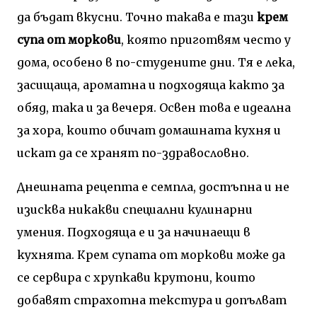
да бъдат вкусни. Точно такава е тази
крем
супа от моркови
, която приготвям често у
дома, особено в по-студените дни. Тя е лека,
засищаща, ароматна и подходяща както за
обяд, така и за вечеря. Освен това е идеална
за хора, които обичат домашната кухня и
искат да се хранят по-здравословно.
Днешната рецепта е семпла, достъпна и не
изисква никакви специални кулинарни
умения. Подходяща е и за начинаещи в
кухнята. Крем супата от моркови може да
се сервира с хрупкави крутони, които
добавят страхотна текстура и допълват