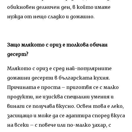
обикновен делничен ден, в който имаме
нужда от нещо сладко и домашно.
Защо млякото с ориз е толкова обичан
десерт?
Млякото с ориз е сред най-популярните
домашни десерти в българската кухня.
Причината е проста – приготвя се с малко
продукти, не изисква специални умения и
винаги се получава вкусно. Освен това е леко,
засищащо и може да се адаптира според вкуса
на всеки – с повече или по-малко захар, с