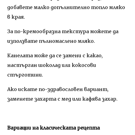
добавете малко допълнително топло мляко
в края.
За по-кремообразна текстура можете да
използвате пълномаслено мляко.
Канелата може да се замени с какао,
настърган шоколад или кокосови
стърготини.
Ако искате по-здравословен вариант,
заменете захарта с мед или кафява захар.
Вариации на класическата рецепта