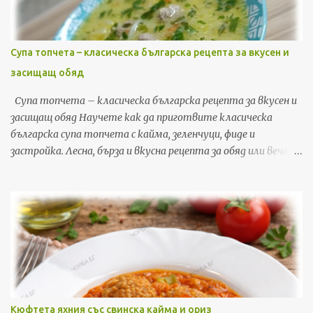
Супа топчета – класическа българска рецепта за вкусен и
засищащ обяд
Супа топчета – класическа българска рецепта за вкусен и
засищащ обяд Научете как да приготвите класическа
българска супа топчета с кайма, зеленчуци, фиде и
застройка. Лесна, бърза и вкусна рецепта за обяд или вечеря,
с подробни стъпки и съвети. Ако търсите рецепта, която
да съчетае уют, домашен вкус и бързина, супата топчета е
точно това, от което имате нужда. Това е една от най-
обичаните класически български рецепти – лесна за
приготвяне, икономична и засищаща. В тази публикация ще
споделя моя личен метод за приготвяне на перфектната
супа топчета у дома, включително съвети, трикове и
стъпка по стъпка инструкции, които гарантирано ще ви
донесат вкусна, ароматна и богата супа, която цялото
Кюфтета яхния със свинска кайма и ориз