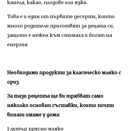
канела, какао, плодове или ядки.
Това е и един от първите десерти, които
много родители приготвят за децата си,
защото е нежен към стомаха и богат на
енергия.
Необходими продукти за класическо мляко с
ориз
За тази рецепта ще ви трябват само
няколко основни съставки, които почти
винаги имаме у дома:
1 литър прясно мляко