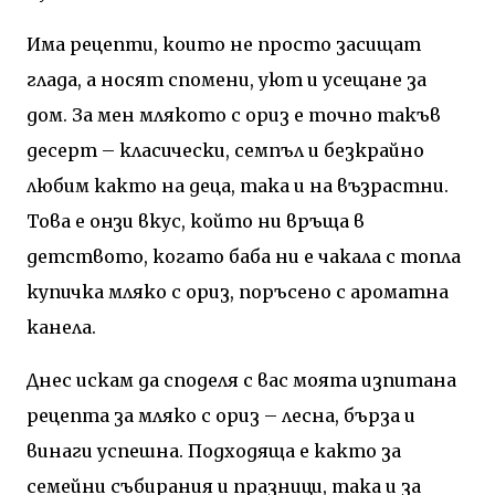
Има рецепти, които не просто засищат
глада, а носят спомени, уют и усещане за
дом. За мен млякото с ориз е точно такъв
десерт – класически, семпъл и безкрайно
любим както на деца, така и на възрастни.
Това е онзи вкус, който ни връща в
детството, когато баба ни е чакала с топла
купичка мляко с ориз, поръсено с ароматна
канела.
Днес искам да споделя с вас моята изпитана
рецепта за мляко с ориз – лесна, бърза и
винаги успешна. Подходяща е както за
семейни събирания и празници, така и за