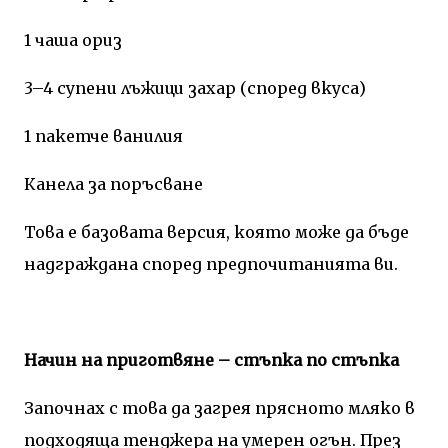
1 чаша ориз
3–4 супени лъжици захар (според вкуса)
1 пакетче ванилия
Канела за поръсване
Това е базовата версия, която може да бъде
надграждана според предпочитанията ви.
Начин на приготвяне – стъпка по стъпка
Започнах с това да загрея прясното мляко в
подходяща тенджера на умерен огън. През