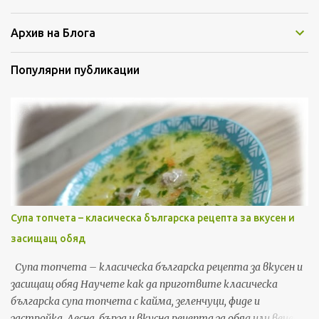
приготвите нещо вкусно без много усилия. Готови са само
за 10 минути във фурната, а ароматът, който се разнася, е
Архив на Блога
повече от изкушаващ. Защо обичам принцеси с кайма
Обичам тази рецепта, защото е: изключително лесна
Популярни публикации
приготвя се с малко продукти...
Супа топчета – класическа българска рецепта за вкусен и
засищащ обяд
Супа топчета – класическа българска рецепта за вкусен и
засищащ обяд Научете как да приготвите класическа
българска супа топчета с кайма, зеленчуци, фиде и
застройка. Лесна, бърза и вкусна рецепта за обяд или вечеря,