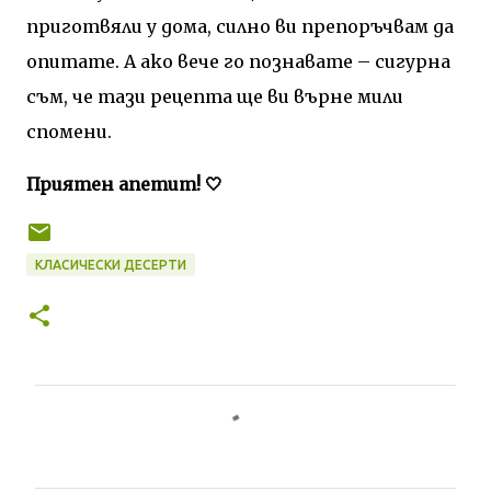
приготвяли у дома, силно ви препоръчвам да
опитате. А ако вече го познавате – сигурна
съм, че тази рецепта ще ви върне мили
спомени.
Приятен апетит! 🤍
КЛАСИЧЕСКИ ДЕСЕРТИ
К
о
м