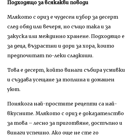
Подходящо за всякакви поводи
Млякото с ориз е чудесен избор за десерт
след обяд или вечеря, но също така и за
закуска или междинно хранене. Подходящо е
за деца, възрастни и дори за хора, които
предпочитат по-леки сладкиши.
Това е десерт, който винаги събира усмивки
и създава усещане за топлина и домашен
уют.
Понякога най-простите рецепти са най-
вкусните. Млякото с ориз е доказателство
за това – лесно за приготвяне, достъпно и
винаги успешно. Ако още не сте го