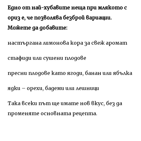
Едно от най-хубавите неща при млякото с
ориз е, че позволява безброй вариации.
Можете да добавите:
настъргана лимонова кора за свеж аромат
стафиди или сушени плодове
пресни плодове като ягоди, банан или ябълка
ядки – орехи, бадеми или лешници
Така всеки път ще имате нов вкус, без да
променяте основната рецепта.