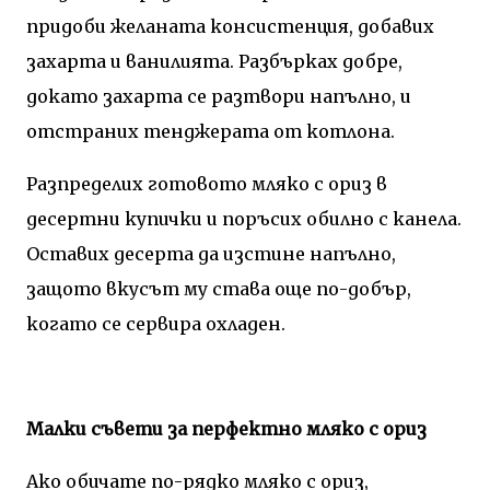
придоби желаната консистенция, добавих
захарта и ванилията. Разбърках добре,
докато захарта се разтвори напълно, и
отстраних тенджерата от котлона.
Разпределих готовото мляко с ориз в
десертни купички и поръсих обилно с канела.
Оставих десерта да изстине напълно,
защото вкусът му става още по-добър,
когато се сервира охладен.
Малки съвети за перфектно мляко с ориз
Ако обичате по-рядко мляко с ориз,