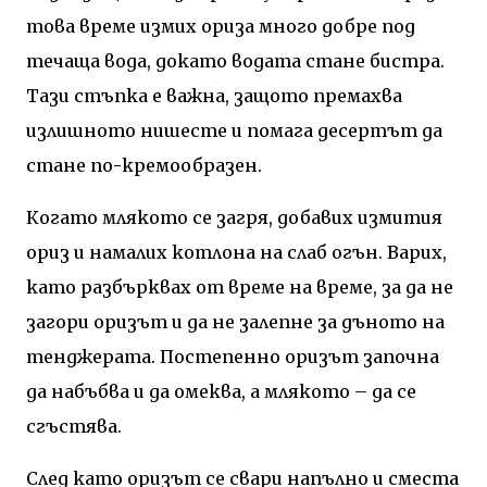
това време измих ориза много добре под
течаща вода, докато водата стане бистра.
Тази стъпка е важна, защото премахва
излишното нишесте и помага десертът да
стане по-кремообразен.
Когато млякото се загря, добавих измития
ориз и намалих котлона на слаб огън. Варих,
като разбърквах от време на време, за да не
загори оризът и да не залепне за дъното на
тенджерата. Постепенно оризът започна
да набъбва и да омеква, а млякото – да се
сгъстява.
След като оризът се свари напълно и сместа