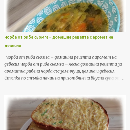
продукти, но резултатът винаги е впечатляващ. В моя
личен блог обичам да споделям именно такива рецепти –
лесни, домашни и с традиционен вкус, които напомнят за
семейни събирания и дълги вечери около масата. Сръбската
кухня е известна със своите разядки, салати и мезета, а
Чорба от риба сьомга – домашна рецепта с аромат на
печените червени чушки са в основата на много от тях. Те
девесил
придават сладост, лек пушен аромат и наситен цвят,
който прави всяко ястие апетитно още на вид. Тази
Чорба от риба сьомга – домашна рецепта с аромат на
разядка е подходяща както за делник, така и за празнична
девесил Чорба от риба сьомга – лесна домашна рецепта за
трапеза – сервирана с пресен хляб, домашна пита или
ароматна рибена чорба със зеленчуци, целина и девесил.
препечени филийки. Защо да избе...
Стъпка по стъпка начин на приготвяне на вкусна супа от
сьомга. Днес ще споделя с вас една от любимите ми
домашни супи – чорба от риба сьомга , която приготвям
винаги когато искам нещо леко, полезно и вкусно. Тази
рецепта е много лесна за приготвяне и не изисква специални
кулинарни умения, а резултатът винаги е една топла и
ароматна рибена чорба, която събира цялото семейство
около масата. Чорбата от сьомга е изключително