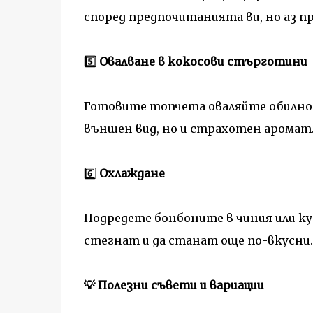
според предпочитанията ви, но аз пр
5️⃣ Овалване в кокосови стърготини
Готовите топчета оваляйте обилно 
външен вид, но и страхотен аромат
6️⃣
Охлаждане
Подредете бонбоните в чиния или кути
стегнат и да станат още по-вкусни.
💡 Полезни съвети и вариации