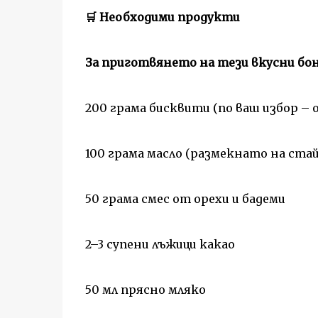
🛒 Необходими продукти
За приготвянето на тези вкусни бон
200 грама бисквити (по ваш избор – 
100 грама масло (размекнато на ст
50 грама смес от орехи и бадеми
2–3 супени лъжици какао
50 мл прясно мляко