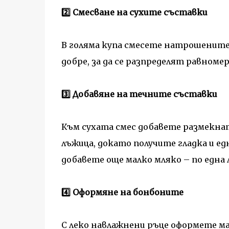
2️⃣ Смесване на сухите съставки
В голяма купа смесете натрошените
добре, за да се разпределят равноме
3️⃣ Добавяне на течните съставки
Към сухата смес добавете размекнат
лъжица, докато получите гладка и ед
добавете още малко мляко – по една 
4️⃣ Оформяне на бонбоните
С леко навлажнени ръце оформете м