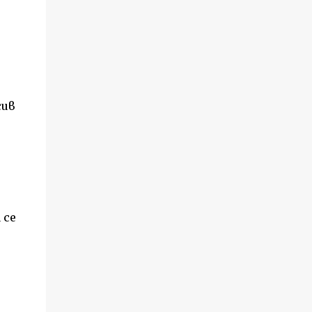
сив
 се