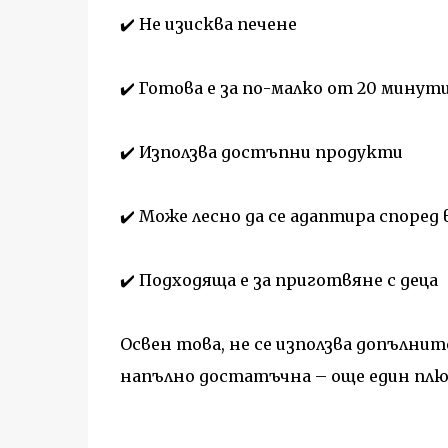
✔️ Не изисква печене
✔️ Готова е за по-малко от 20 минут
✔️ Използва достъпни продукти
✔️ Може лесно да се адаптира според 
✔️ Подходяща е за приготвяне с деца
Освен това, не се използва допълни
напълно достатъчна – още един плюс