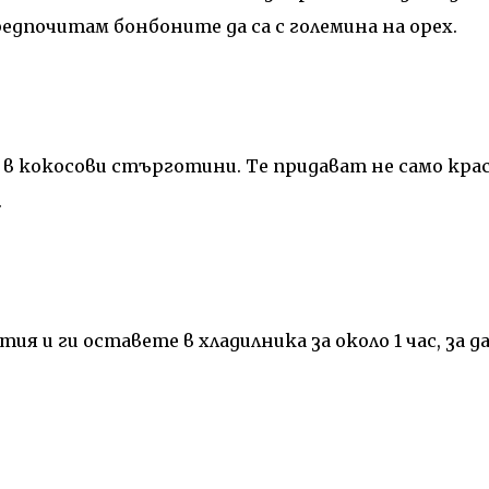
едпочитам бонбоните да са с големина на орех.
в кокосови стърготини. Те придават не само кра
.
я и ги оставете в хладилника за около 1 час, за да