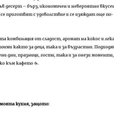
в десерт – бърз, икономичен и невероятно вкусен
 се приготвят с удоволствие и се изяждат още по-
а комбинация от сладост, аромат на кокос и лек
оими както за деца, така и за възрастни. Подход
ни дни, празници, гости, така и за онези моменти,
дко към кафето ☕.
 моята кухня, защото: