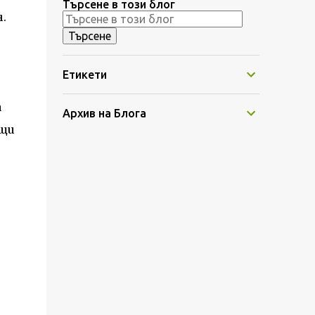
Търсене в този блог
.
Етикети
а
Архив на Блога
ящи