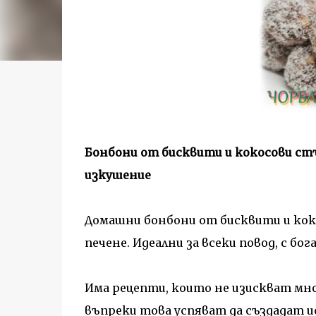
Бонбони от бисквити и кокосови ст
изкушение
Домашни бонбони от бисквити и кок
печене. Идеални за всеки повод, с бог
Има рецепти, които не изискват мно
въпреки това успяват да създадат и