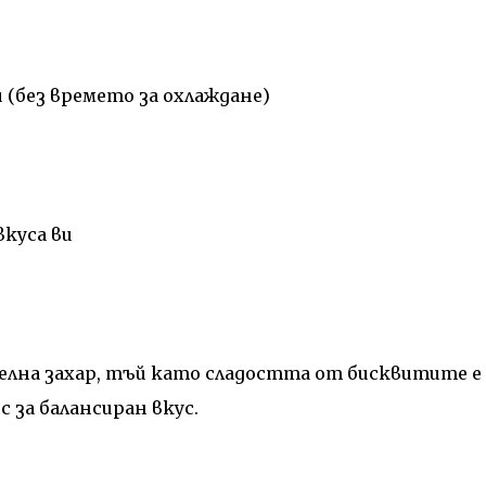
и (без времето за охлаждане)
вкуса ви
телна захар, тъй като сладостта от бисквитите е
 за балансиран вкус.