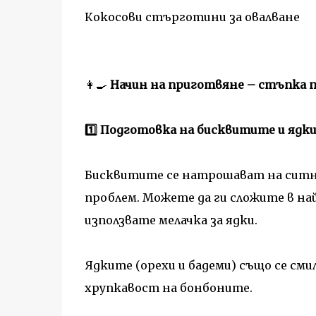
Кокосови стърготини за овалване
👩‍🍳
Начин на приготвяне – стъпка 
1️⃣ Подготовка на бисквитите и ядк
Бисквитите се натрошават на ситно.
проблем. Можете да ги сложите в най
използвате мелачка за ядки.
Ядките (орехи и бадеми) също се сми
хрупкавост на бонбоните.