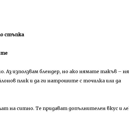
по стъпка
ите
 Аз използвам блендер, но ако нямате такъв – н
лонов плик и да ги натрошите с точилка или да
лат на ситно. Те придават допълнителен вкус и ле