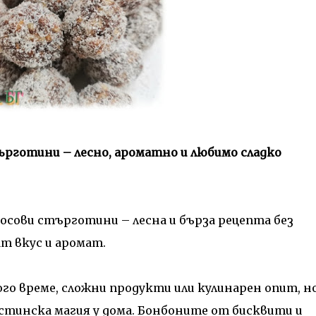
ърготини – лесно, ароматно и любимо сладко
осови стърготини – лесна и бърза рецепта без
ат вкус и аромат.
го време, сложни продукти или кулинарен опит, н
стинска магия у дома. Бонбоните от бисквити и