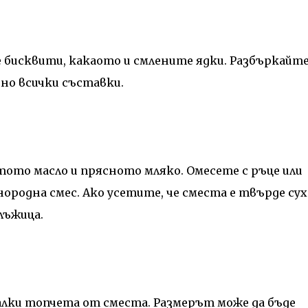
 бисквити, какаото и смлените ядки. Разбъркайт
рно всички съставки.
ото масло и прясното мляко. Омесете с ръце или
нородна смес. Ако усетите, че сместа е твърде сух
лъжица.
алки топчета от сместа. Размерът може да бъде