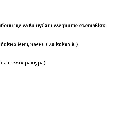
бони ще са ви нужни следните съставки:
обикновени, чаени или какаови)
айна температура)