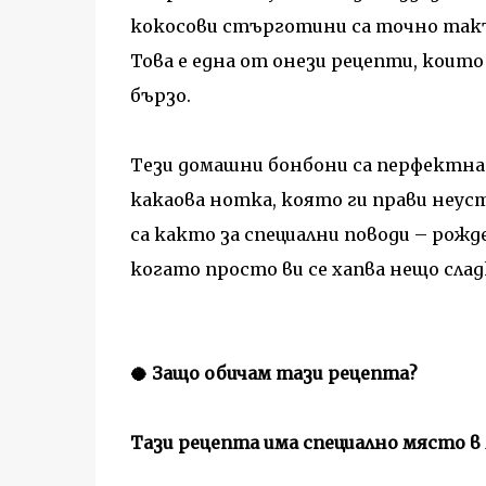
кокосови стърготини са точно такъ
Това е една от онези рецепти, които
бързо.
Тези домашни бонбони са перфектнат
какаова нотка, която ги прави неуст
са както за специални поводи – рожде
когато просто ви се хапва нещо сла
🥥 Защо обичам тази рецепта?
Тази рецепта има специално място в