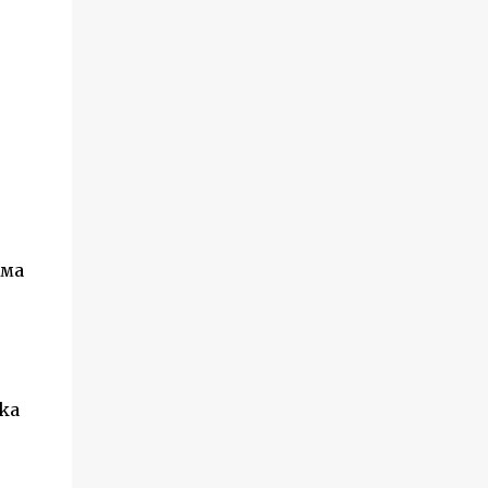
яма
ка