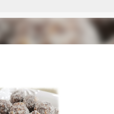
Пропускане към основното съдържание