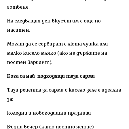
готвене.
На следващия ден вкусът им е още по-
наситен.
Могат да се сервират с люта чушка или
малко кисело мляко (ако не държите на
постен вариант).
Кога са най-подходящи тези сарми
Тази рецепта за сарми с кисело зеле е идеална
за:
коледни и новогодишни празници
Бъдни вечер (като постно ястие)