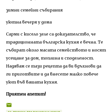
зимни семейни събирания
уютна вечеря у дома
Сарми с кисело зеле са доказателство, че
традиционната българска кухня е вечна. Те
събират около масата семейството и носят
усещане за дом, топлина и споделеност.
Надявам се тази рецепта да ви вдъхнови да
ги приготвите и да внесете малко повече
уют във вашата кухня.
Приятен апетит!