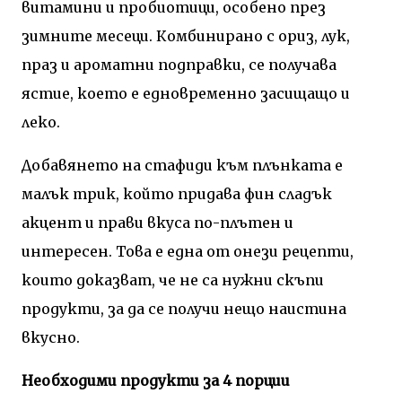
витамини и пробиотици, особено през
зимните месеци. Комбинирано с ориз, лук,
праз и ароматни подправки, се получава
ястие, което е едновременно засищащо и
леко.
Добавянето на стафиди към плънката е
малък трик, който придава фин сладък
акцент и прави вкуса по-плътен и
интересен. Това е една от онези рецепти,
които доказват, че не са нужни скъпи
продукти, за да се получи нещо наистина
вкусно.
Необходими продукти за 4 порции