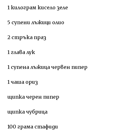
1 килограм кисело зеле
5 супени лъжици олио
2 стръка праз
1 глава лук
1 супена лъжица червен пипер
1 чаша ориз
щипка черен пипер
щипка чубрица
100 грама стафиди