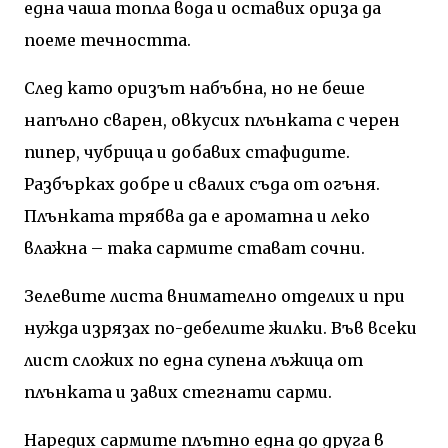
една чаша топла вода и оставих ориза да
поеме течността.
След като оризът набъбна, но не беше
напълно сварен, овкусих плънката с черен
пипер, чубрица и добавих стафидите.
Разбърках добре и свалих съда от огъня.
Плънката трябва да е ароматна и леко
влажна – така сармите стават сочни.
Зелевите листа внимателно отделих и при
нужда изрязах по-дебелите жилки. Във всеки
лист сложих по една супена лъжица от
плънката и завих стегнати сарми.
Наредих сармите плътно една до друга в