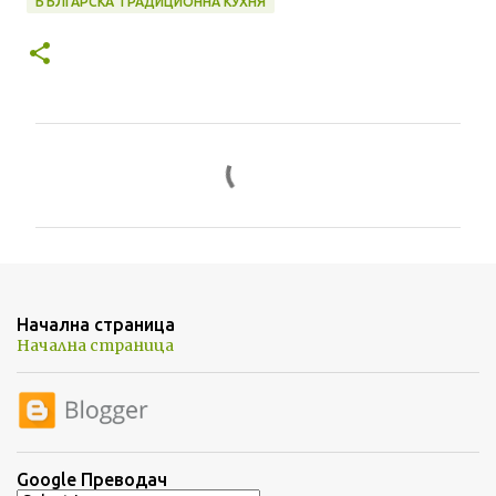
БЪЛГАРСКА ТРАДИЦИОННА КУХНЯ
К
о
м
е
н
т
Начална страница
а
Начална страница
р
и
Google Преводач