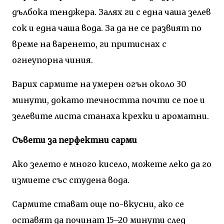
дълбока тенджера. Залях ги с една чаша зелев
сок и една чаша вода. За да не се развият по
време на варенето, ги притиснах с
огнеупорна чиния.
Варих сармите на умерен огън около 30
минути, докато течността почти се пое и
зелевите листа станаха крехки и ароматни.
Съвети за перфектни сарми
Ако зелето е много кисело, можете леко да го
измиете със студена вода.
Сармите стават още по-вкусни, ако се
оставят да починат 15–20 минути след