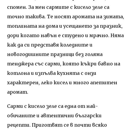
спомен. За мен сармите с кисело зеле са
точно такива. Те носят аромата на зимата,
топлината на дома и усещането за празник,
дори когато навън е студено и мрачно. Няма
как да си представя коледните и
новогодишните празници без голяма
тенджера със сарми, която къкри бавно на
котлона и изпълва кухнята с онзи
характерен, леко кисел и много апетитен
аромат.
Сарми с кисело зеле са една от най-
обичаните и автентични български
рецепти. Приготвят се в почти всяко