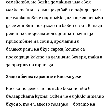
семейство, но всяка домакиня има своя
малка тайна – дали ще добави стафиди, дали
ще сложи повече подправки, или ще ги остави
да се готвят по-дълго на бавен огън. В тази
рецепта споделям моя изпитан начин за
приготвяне на сочни, ароматни и
балансирани на вкус сарми, които са
подходящи както за делнична вечеря, така и
за празнична трапеза.
Защо обичам сармите с кисело зеле
Киселото зеле е истинско богатство в
българската кухня. Освен че е изключително
вкусно, то е и много полезно – богато на