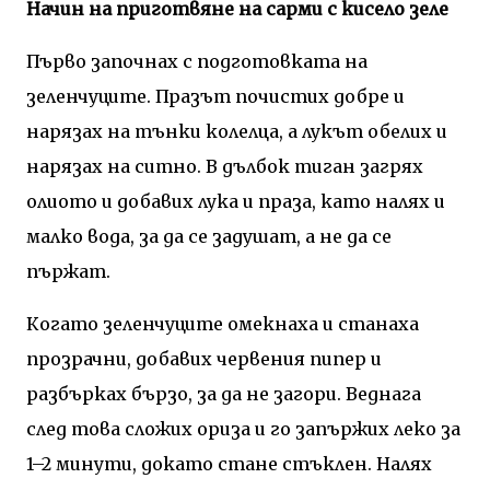
Начин на приготвяне на сарми с кисело зеле
Първо започнах с подготовката на
зеленчуците. Празът почистих добре и
нарязах на тънки колелца, а лукът обелих и
нарязах на ситно. В дълбок тиган загрях
олиото и добавих лука и праза, като налях и
малко вода, за да се задушат, а не да се
пържат.
Когато зеленчуците омекнаха и станаха
прозрачни, добавих червения пипер и
разбърках бързо, за да не загори. Веднага
след това сложих ориза и го запържих леко за
1–2 минути, докато стане стъклен. Налях