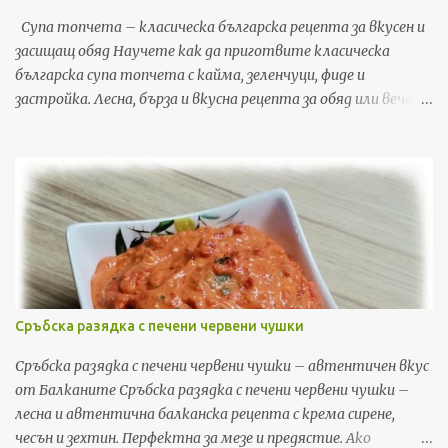
Супа топчета – класическа българска рецепта за вкусен и
засищащ обяд Научете как да приготвите класическа
българска супа топчета с кайма, зеленчуци, фиде и
застройка. Лесна, бърза и вкусна рецепта за обяд или вечеря,
с подробни стъпки и съвети. Ако търсите рецепта, която
да съчетае уют, домашен вкус и бързина, супата топчета е
точно това, от което имате нужда. Това е една от най-
обичаните класически български рецепти – лесна за
приготвяне, икономична и засищаща. В тази публикация ще
споделя моя личен метод за приготвяне на перфектната
супа топчета у дома, включително съвети, трикове и
стъпка по стъпка инструкции, които гарантирано ще ви
донесат вкусна, ароматна и богата супа, която цялото
Сръбска разядка с печени червени чушки
семейство ще обожава. Супата топчета е идеален избор
както за обяд, така и за лека вечеря. Комбинацията от
Сръбска разядка с печени червени чушки – автентичен вкус
кайма, зеленчуци, фиде и застройка създава богат вкус, а
от Балканите Сръбска разядка с печени червени чушки –
пресният магданоз добавя фин аромат и свежест. В
лесна и автентична балканска рецепта с крема сирене,
България тази супа е символ на домашен уют и
чесън и зехтин. Перфектна за мезе и предястие. Ако