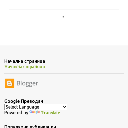
К
о
м
е
н
т
Начална страница
а
Начална страница
р
и
Google Преводач
Powered by
Translate
Популярни публикации