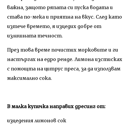
важна, защото ряпата си пуска водата и
става по-мека и приятна на вкус. След като
изтече времето, я изцедих добре от
излишната течност.
През това време почистих морковите и ги
настъргах на едро ренде. Лимона изстисках
с помощта на цитрус преса, за да използвам
максимално сока.
В малка купичка направих дресинг от:
изцедения лимонов сок