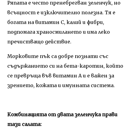
Ряпата е често пренебрегван зеленчук, но
всъщност е изключително полезна. Тя е
богата на витамин C, калий и фибри,
подпомага храносмилането и има леко
пречистващо действие.
Морковите пък са добре познати със
съдържанието си на бета-каротин, който
се превръща във витамин A и е важен за
зрението, кожата и имунната система.
Комбинацията от двата зеленчука прави
тази салата: