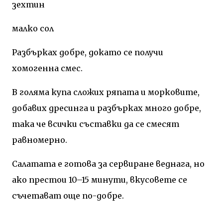
зехтин
малко сол
Разбърках добре, докато се получи
хомогенна смес.
В голяма купа сложих ряпата и морковите,
добавих дресинга и разбърках много добре,
така че всички съставки да се смесят
равномерно.
Салатата е готова за сервиране веднага, но
ако престои 10–15 минути, вкусовете се
съчетават още по-добре.