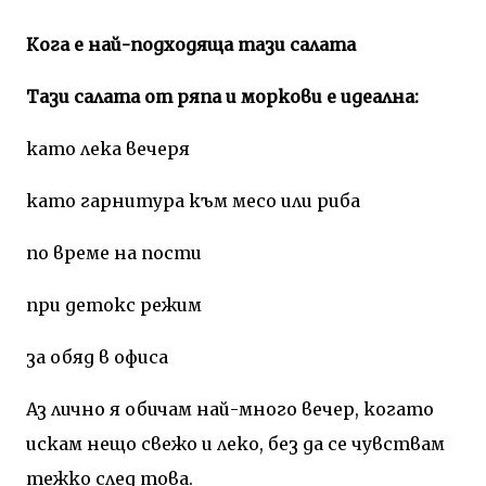
Кога е най-подходяща тази салата
Тази салата от ряпа и моркови е идеална:
като лека вечеря
като гарнитура към месо или риба
по време на пости
при детокс режим
за обяд в офиса
Аз лично я обичам най-много вечер, когато
искам нещо свежо и леко, без да се чувствам
тежко след това.