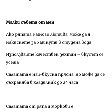
Малки съвети от мен
Ако ряпата е много лютива, може да я
накиснете за 5 минути в студена вода
Използвайте качествен зехтин – вкусът се
усеща
Салатата е най-вкусна прясна, но може да се
съхранява в хладилник до 24 часа
Салатата от ряпа и моркови е