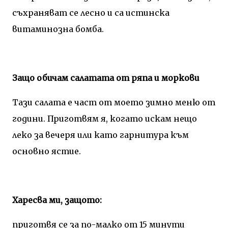
съхраняват се лесно и са истинска
витаминозна бомба.
Защо обичам салатата от ряпа и моркови
Тази салата е част от моето зимно меню от
години. Приготвям я, когато искам нещо
леко за вечеря или като гарнитура към
основно ястие.
Харесва ми, защото:
приготвя се за по-малко от 15 минути