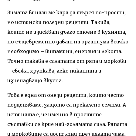
Зимата винаги ме кара да търся по-прости,
но истински полезни рецепти. Такива,
които не изискват дълго стоене в кухнята,
но същевременно дават на организма всичко
необходимо – витамини, енергия и лекота.
Точно такава е салатата от ряпа и моркови
– свежа, хрупкава, леко пикантна и
изненадващо вкусна.
Това е една от онези рецепти, които често
подценяваме, защото са прекалено семпли. А
истината е, че именно в простите
съставки се крие най-голямата сила. Ряпата
и морковите са достъпни през цялата зима,