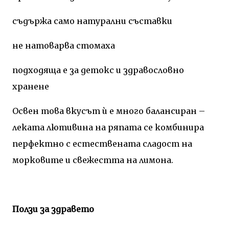
съдържа само натурални съставки
не натоварва стомаха
подходяща е за детокс и здравословно
хранене
Освен това вкусът ѝ е много балансиран –
леката лютивина на ряпата се комбинира
перфектно с естествената сладост на
морковите и свежестта на лимона.
Ползи за здравето