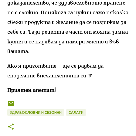
доказателство, че здравословното хранене
не е сложно. Понякога са нужни само няколко
свежи продукта и желание да се погрижим за
себе си. Тази рецепта е част от моята зимна
кухня и се надявам да намери място и във
вашата.
Ако я приготвите – ще се радвам да
споделите впечатленията си 💚
Приятен апетит!
ЗДРАВОСЛОВНИ И СЕЗОННИ
САЛАТИ