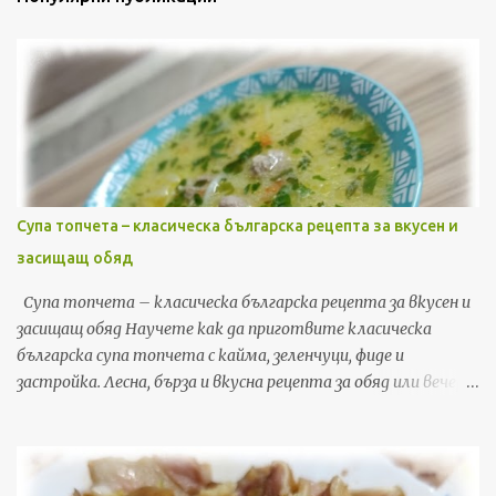
Супа топчета – класическа българска рецепта за вкусен и
засищащ обяд
Супа топчета – класическа българска рецепта за вкусен и
засищащ обяд Научете как да приготвите класическа
българска супа топчета с кайма, зеленчуци, фиде и
застройка. Лесна, бърза и вкусна рецепта за обяд или вечеря,
с подробни стъпки и съвети. Ако търсите рецепта, която
да съчетае уют, домашен вкус и бързина, супата топчета е
точно това, от което имате нужда. Това е една от най-
обичаните класически български рецепти – лесна за