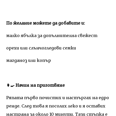
По желание можете да добавите и:
малко ябълка за допълнителна свежест
орехи или слънчогледови семки
магданоз или копър
👩‍🍳 Начин на приготвяне
Ряпата първо почистих и настъргах на едро
ренде. След това я посолих леко и я оставих
настрана за около 10 минути. Тази стъпка е