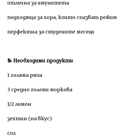
отлична за имунитета
подходяща за хора, които спазват режим
перфектна за студените месеци
📝 Необходими продукти
1 голяма ряпа
3 средно големи моркова
1/2 лимон
зехтин (на вкус)
сол